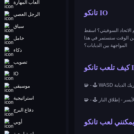
ألعاب المهارة
تانكو IO
الرجل العصي
سباق
أم الاتحاد السوفيتي؟ اسقط
م من الوقت ستستمر في هذا
خامل
المواجهة بين الدبابات؟
ذكاء
تصويب
IO
- تحريك الدبابة
موسيقى
استراتيجية
أرة الأيسر - إطلاق النار
دفاع البرج
أوبي
لعبة لوحية