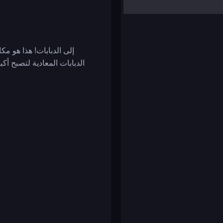
yalla ludo
reversi
klondike solitaire
إلى الدبابات! هذا هو مك
الدبابات المعادية لتصبح أك