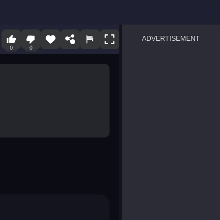
ADVERTISEMENT
0
0
sprunki
Blocky Blast!
smash it
notice the difference
temple run 2
spot the differences
silly sky
pirate heroes sea battles
market sort
super match find all pairs
roper
sausage flip
save the fish
zombie hunter survival
shape shifting race
nuts and bolts screw puzzl
8 ball billiards classic
ball racing 3d
block puzzle adventure
blumgi slime
breakoid
bricks breaker
bubble pop! puzzle game 
conquer us
uard
zombie plague
craft conflict
tampede
basket blitz
triple goods sort
bubble fall
tower bubble
pop jewels
pop the towers
candy pop blast
tiles hop
smash colors
dancing road
master chess