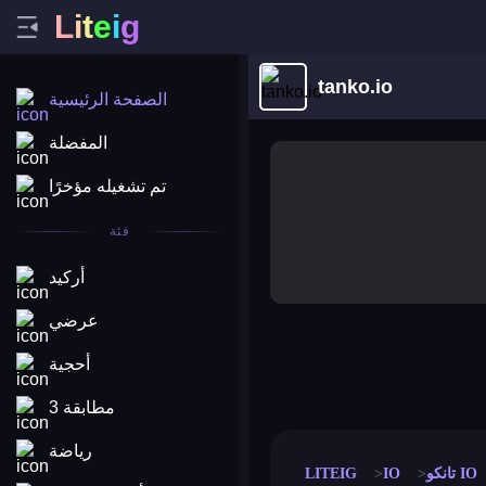
L
i
t
e
i
g
tanko.io
الصفحة الرئيسية
المفضلة
تم تشغيله مؤخرًا
فئة
أركيد
عرضي
أحجية
merge coin
fat to fit
stack defence
craft conf
مطابقة 3
رياضة
تانكو IO
IO
LITEIG