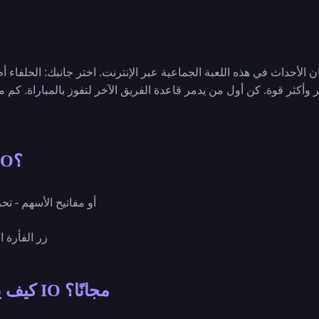
ان الأحداث في هذه اللعبة الجماعية عبر الإنترنت. اختر جانبك: الحلفاء 
بر وأكثر قوة. كن أول من يدمر قاعدة الفريق الآخر لتفوز بالمباراة. ك
كيف تلعب تانكو IO؟
🧩 - 🕹️ WASD أو مفاتيح الأسهم 
🧩 - 🕹️ زر الف
كيف يمكنني لعب تانكو IO مجانًا؟