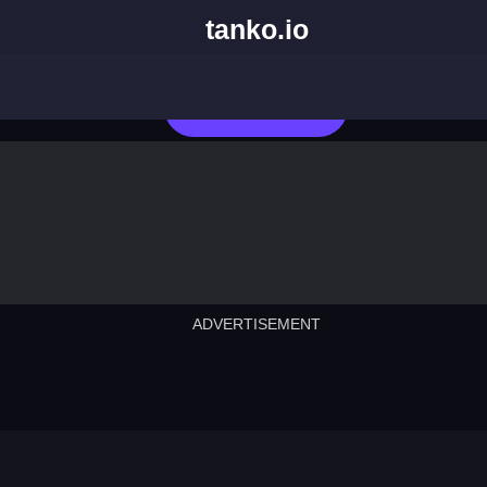
tanko.io
العب الآن
ADVERTISEMENT
cut the rope
neon tower
crown g
lict
subway surfers
rabbit samurai
rodeo s