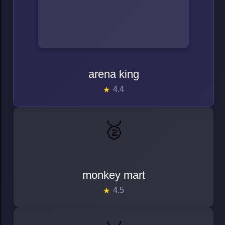
arena king
4.4
🥈
monkey mart
monkey mart
4.5