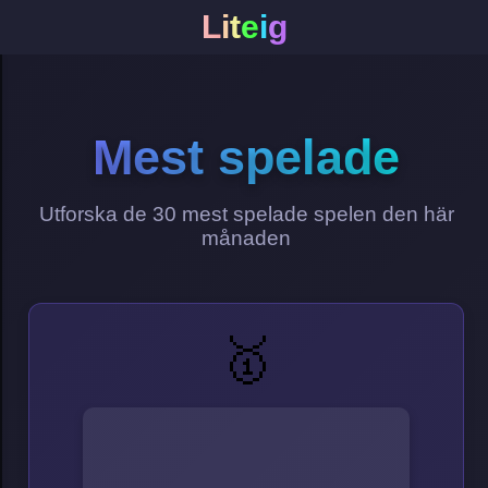
L
i
t
e
i
g
Mest spelade
Utforska de 30 mest spelade spelen den här
månaden
🥇
arena king