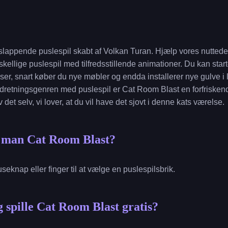
slappende puslespil skabt af Volkan Turan. Hjælp vores nuttede 
rskellige puslespil med tilfredsstillende animationer. Du kan st
ser, snart køber du nye møbler og endda installerer nye gulve i l
retningsgenren med puslespil er Cat Room Blast en forfriskend
det selv, vi lover, at du vil have det sjovt i denne kats værelse.
r man Cat Room Blast?
seknap eller finger til at vælge en puslespilsbrik.
 spille Cat Room Blast gratis?