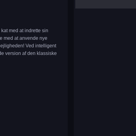
yalla ludo
reversi
klondike solitaire
kat med at indrette sin
arte med at anvende nye
ejligheden! Ved intelligent
e version af den klassiske