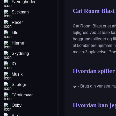
Færdigheder
Cat Room Blast
Stickman
Racer
Cat Room Blast er et af
lejlighed ved at løse fo
Idle
baggrundsbilleder og fli
Hjerne
at kombinere hjemmeind
match-3 oplevelse. Prøv 
Skydning
IO
Hvordan spille
Musik
Strategi
🧩 - Brug din venstre mu
Tårnforsvar
Hvordan kan jeg
Obby
Bræt