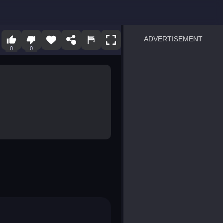
ADVERTISEMENT
0
0
sprunki
Blocky Blast!
smash it
notice the difference
temple run 2
spot the differences
silly sky
pirate heroes sea battles
market sort
super match find all pairs
roper
sausage flip
save the fish
zombie hunter survival
shape shifting race
nuts and bolts screw puzzl
8 ball billiards classic
ball racing 3d
block puzzle adventure
blumgi slime
breakoid
bricks breaker
bubble pop! puzzle game 
conquer us
uard
zombie plague
craft conflict
tampede
basket blitz
triple goods sort
bubble fall
tower bubble
pop jewels
pop the towers
candy pop blast
tiles hop
smash colors
dancing road
master chess