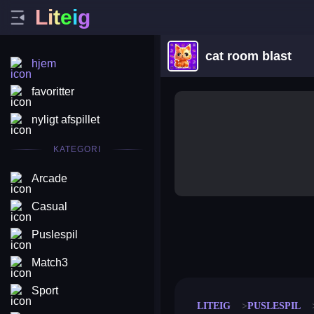
L
i
t
e
i
g
cat room blast
hjem
favoritter
nyligt afspillet
KATEGORI
Arcade
Casual
Puslespil
merge coin
fat to fit
stack defence
craft conf
Match3
Sport
LITEIG
PUSLESPIL