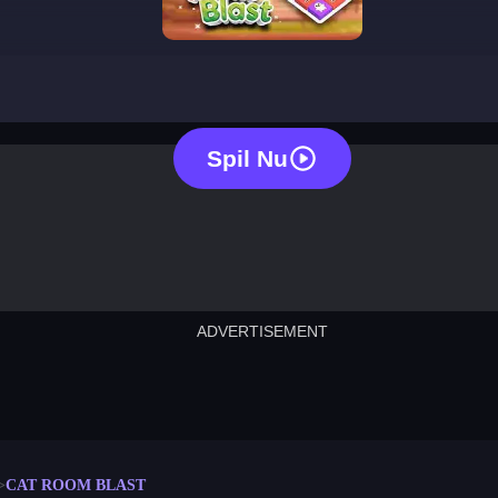
cat room blast
Spil Nu
ADVERTISEMENT
cut the rope
neon tower
crown g
lict
subway surfers
rabbit samurai
rodeo s
CAT ROOM BLAST