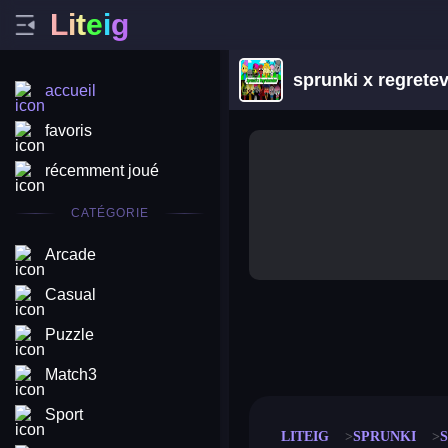
L
i
t
e
i
g
sprunki x regrete
accueil
favoris
récemment joué
CATÉGORIE
Arcade
Casual
Puzzle
merge coin
fat to fit
stack defence
craft conf
Match3
Sport
LITEIG
SPRUNKI