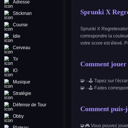
Adresse
Sprunki X Regr
Stickman
Course
Sprunki X Regretevator 
correspondre la couleur 
Idle
votre score est élevé. 
Cerveau
Tir
Comment jouer 
IO
🧩 - 🕹️ Tapez sur l'écr
Musique
🧩 - 🕹️ Faites correspo
Stratégie
Défense de Tour
Comment puis-je
Obby
🧩🎮 Vous pouvez jouer 
Plateau