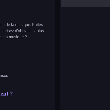
yalla ludo
reversi
klondike solitaire
hme de la musique. Faites
us brisez d'obstacles, plus
 de la musique ?
iser.
ent ?