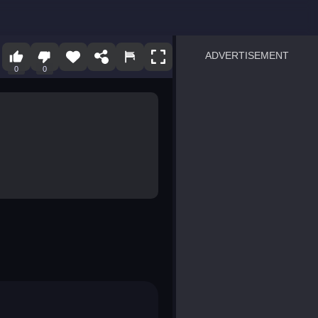
ADVERTISEMENT
0
0
sprunki
Blocky Blast!
smash it
notice the difference
temple run 2
spot the differences
silly sky
pirate heroes sea battles
market sort
super match find all pairs
roper
sausage flip
save the fish
zombie hunter survival
shape shifting race
nuts and bolts screw puzzl
8 ball billiards classic
ball racing 3d
block puzzle adventure
blumgi slime
breakoid
bricks breaker
bubble pop! puzzle game 
conquer us
uard
zombie plague
craft conflict
tampede
basket blitz
triple goods sort
bubble fall
tower bubble
pop jewels
pop the towers
candy pop blast
tiles hop
smash colors
dancing road
master chess