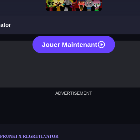
sprunki x regretevator
vator
Jouer Maintenant
ADVERTISEMENT
cut the rope
neon tower
crown g
lict
subway surfers
rabbit samurai
rodeo s
SPRUNKI X REGRETEVATOR