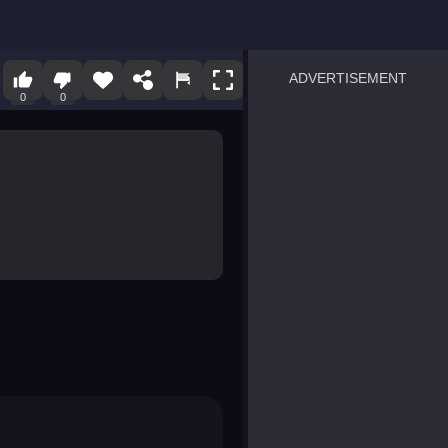
ADVERTISEMENT
0
0
sprunki
Blocky Blast!
smash it
notice the difference
temple run 2
spot the differences
silly sky
pirate heroes sea battles
market sort
super match find all pairs
roper
sausage flip
save the fish
zombie hunter survival
shape shifting race
nuts and bolts screw puzzl
8 ball billiards classic
ball racing 3d
block puzzle adventure
blumgi slime
breakoid
bricks breaker
bubble pop! puzzle game 
conquer us
uard
zombie plague
craft conflict
tampede
basket blitz
triple goods sort
bubble fall
tower bubble
pop jewels
pop the towers
candy pop blast
tiles hop
smash colors
dancing road
master chess