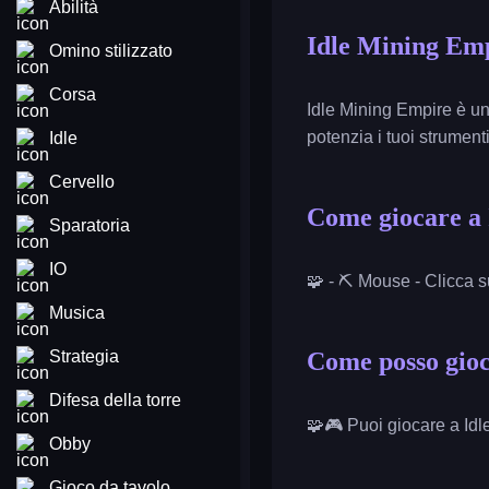
Abilità
Idle Mining Em
Omino stilizzato
Corsa
Idle Mining Empire è un 
potenzia i tuoi strument
Idle
Cervello
Come giocare a
Sparatoria
IO
🧩 - ⛏️ Mouse - Clicca s
Musica
Strategia
Come posso gioc
Difesa della torre
🧩🎮 Puoi giocare a Idl
Obby
Gioco da tavolo