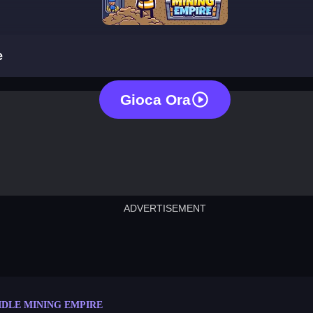
idle mining empire
e
Gioca Ora
ADVERTISEMENT
cut the rope
neon tower
crown g
lict
subway surfers
rabbit samurai
rodeo s
IDLE MINING EMPIRE