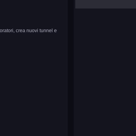
yalla ludo
reversi
klondike solitaire
oratori, crea nuovi tunnel e