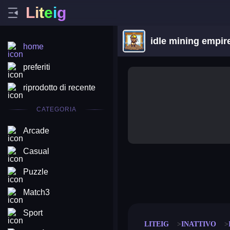
L
i
t
e
i
g
idle mining empir
home
preferiti
riprodotto di recente
CATEGORIA
Arcade
Casual
Puzzle
merge coin
fat to fit
stack defence
craft conf
Match3
Sport
LITEIG
INATTIVO