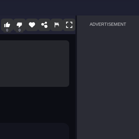
ADVERTISEMENT
0
0
sprunki
Blocky Blast!
smash it
notice the difference
temple run 2
spot the differences
silly sky
pirate heroes sea battles
market sort
super match find all pairs
roper
sausage flip
save the fish
zombie hunter survival
shape shifting race
nuts and bolts screw puzzl
8 ball billiards classic
ball racing 3d
block puzzle adventure
blumgi slime
breakoid
bricks breaker
bubble pop! puzzle game 
conquer us
uard
zombie plague
craft conflict
tampede
basket blitz
triple goods sort
bubble fall
tower bubble
pop jewels
pop the towers
candy pop blast
tiles hop
smash colors
dancing road
master chess