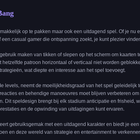
Bang
gemakkelijk op te pakken maar ook een uitdagend spel. Of je nu
 een casual gamer die ontspanning zoekt, je kunt plezier vinden 
m gebruik maken van tikken of slepen op het scherm om kaarten t
 hetzelfde patroon horizontaal of verticaal niet worden geblok
trategieën, wat diepte en interesse aan het spel toevoegt.
de levels, neemt de moeilijkheidsgraad van het spel geleidelijk t
 reacties en behendige manoeuvres moet blijven verbeteren om
 Dit speldesign brengt bij elk stadium anticipatie en frisheid, w
prestaties en de opwinding van uitdagingen kunt ervaren.
eert gebruiksgemak met een uitdagend karakter en biedt je een 
doen en deze wereld van strategie en entertainment te verkenne