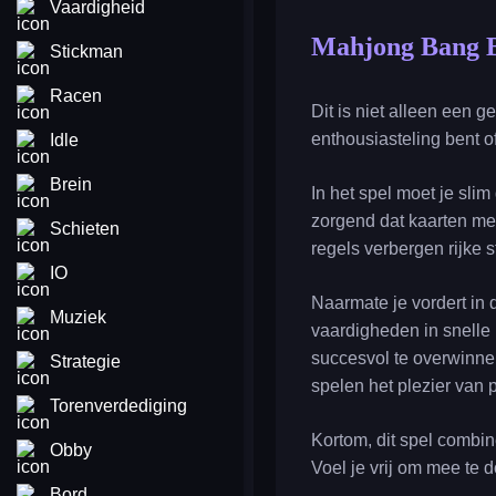
Vaardigheid
Mahjong Bang 
Stickman
Racen
Dit is niet alleen een 
enthousiasteling bent of
Idle
Brein
In het spel moet je sli
zorgend dat kaarten met
Schieten
regels verbergen rijke s
IO
Naarmate je vordert in 
Muziek
vaardigheden in snelle
succesvol te overwinnen.
Strategie
spelen het plezier van 
Torenverdediging
Kortom, dit spel combin
Obby
Voel je vrij om mee te 
Bord