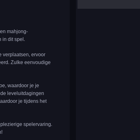
yalla ludo
reversi
klondike solitaire
 een mahjong-
in dit spel.
e verplaatsen, ervoor
keerd. Zulke eenvoudige
oe, waardoor je je
 de leveluitdagingen
aardoor je tijdens het
plezierige spelervaring.
n!