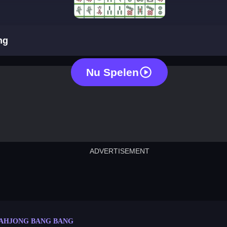
mahjong bang bang
ng
Nu Spelen
ADVERTISEMENT
cut the rope
neon tower
crown g
lict
subway surfers
rabbit samurai
rodeo s
AHJONG BANG BANG