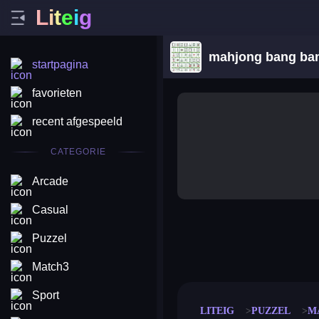
L
i
t
e
i
g
mahjong bang ba
startpagina
favorieten
recent afgespeeld
CATEGORIE
Arcade
Casual
Puzzel
merge coin
fat to fit
stack defence
craft conf
Match3
Sport
LITEIG
PUZZEL
M