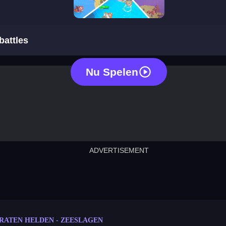
pirate heroes sea battles
battles
Nu Spelen
ADVERTISEMENT
cut the rope
neon tower
crown g
lict
subway surfers
rabbit samurai
rodeo s
IRATEN HELDEN - ZEESLAGEN