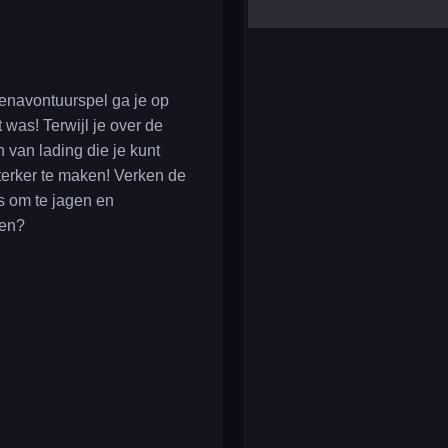
yalla ludo
reversi
klondike solitaire
atenavontuurspel ga je op
 was! Terwijl je over de
van lading die je kunt
sterker te maken! Verken de
s om te jagen en
den?