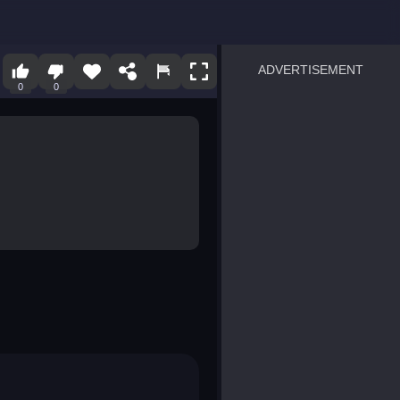
ADVERTISEMENT
0
0
sprunki
Blocky Blast!
smash it
notice the difference
temple run 2
spot the differences
silly sky
pirate heroes sea battles
market sort
super match find all pairs
roper
sausage flip
save the fish
zombie hunter survival
shape shifting race
nuts and bolts screw puzzl
8 ball billiards classic
ball racing 3d
block puzzle adventure
blumgi slime
breakoid
bricks breaker
bubble pop! puzzle game 
conquer us
uard
zombie plague
craft conflict
tampede
basket blitz
triple goods sort
bubble fall
tower bubble
pop jewels
pop the towers
candy pop blast
tiles hop
smash colors
dancing road
master chess