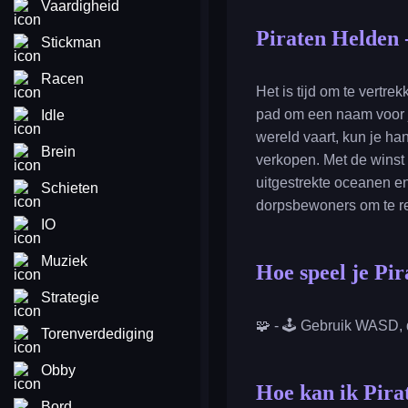
Vaardigheid
Piraten Helden 
Stickman
Racen
Het is tijd om te vertr
pad om een naam voor je
Idle
wereld vaart, kun je h
Brein
verkopen. Met de winst 
uitgestrekte oceanen e
Schieten
dorpsbewoners om te re
IO
Muziek
Hoe speel je Pi
Strategie
🧩 - 🕹️ Gebruik WASD, 
Torenverdediging
Obby
Hoe kan ik Pira
Bord