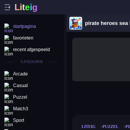
L
i
t
e
i
g
pirate heroes sea 
startpagina
favorieten
recent afgespeeld
CATEGORIE
Arcade
Casual
Puzzel
merge coin
fat to fit
stack defence
craft conf
Match3
Sport
LITEIG
PUZZEL
P