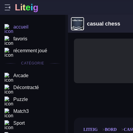
L
i
t
e
i
g
casual chess
accueil
favoris
récemment joué
CATÉGORIE
Arcade
Décontracté
Puzzle
merge coin
fat to fit
stack defence
craft conf
Match3
Sport
LITEIG
BORD
CAS