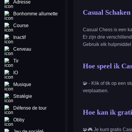
Adresse
Casual Schaken
Bonhomme allumette
Course
Casual Chess is een ka
Er zijn drie verschille
Inactif
Gebruik elk hulpmiddel d
Cerveau
Tir
Hoe speel ik Ca
IO
🧩 - Klik of tik op een 
Musique
verplaatsen.
Stratégie
Défense de tour
Hoe kan ik grat
Obby
🧩🎮 Je kunt gratis Cas
Jeu de société