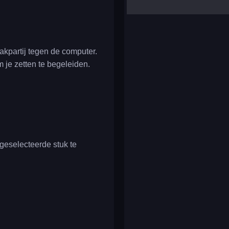
yalla ludo
reversi
klondike solitaire
kpartij tegen de computer.
m je zetten te begeleiden.
 geselecteerde stuk te