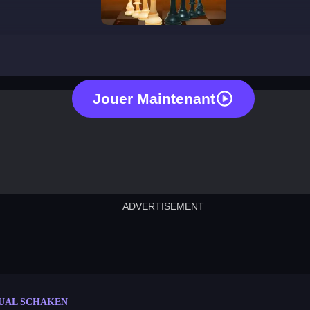
casual chess
Jouer Maintenant
ADVERTISEMENT
cut the rope
neon tower
crown g
lict
subway surfers
rabbit samurai
rodeo s
UAL SCHAKEN