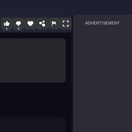
ADVERTISEMENT
0
0
sprunki
Blocky Blast!
smash it
notice the difference
temple run 2
spot the differences
silly sky
pirate heroes sea battles
market sort
super match find all pairs
roper
sausage flip
save the fish
zombie hunter survival
shape shifting race
nuts and bolts screw puzzl
8 ball billiards classic
ball racing 3d
block puzzle adventure
blumgi slime
breakoid
bricks breaker
bubble pop! puzzle game 
conquer us
uard
zombie plague
craft conflict
tampede
basket blitz
triple goods sort
bubble fall
tower bubble
pop jewels
pop the towers
candy pop blast
tiles hop
smash colors
dancing road
master chess