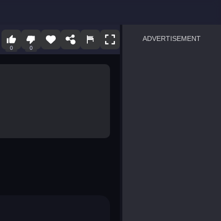
ADVERTISEMENT
0
0
sprunki
Blocky Blast!
smash it
notice the difference
temple run 2
spot the differences
silly sky
pirate heroes sea battles
market sort
super match find all pairs
roper
sausage flip
save the fish
zombie hunter survival
shape shifting race
nuts and bolts screw puzzl
8 ball billiards classic
ball racing 3d
block puzzle adventure
blumgi slime
breakoid
bricks breaker
bubble pop! puzzle game 
conquer us
uard
zombie plague
craft conflict
tampede
basket blitz
triple goods sort
bubble fall
tower bubble
pop jewels
pop the towers
candy pop blast
tiles hop
smash colors
dancing road
master chess