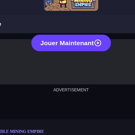
idle mining empire
e
Jouer Maintenant
ADVERTISEMENT
cut the rope
neon tower
crown g
lict
subway surfers
rabbit samurai
rodeo s
IDLE MINING EMPIRE