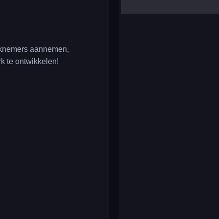
yalla ludo
reversi
klondike solitaire
Werknemers aannemen,
 te ontwikkelen!