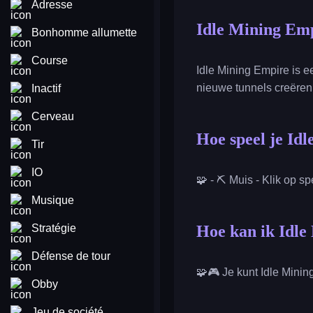
Adresse
Idle Mining Em
Bonhomme allumette
Course
Idle Mining Empire is 
nieuwe tunnels creëren
Inactif
Cerveau
Hoe speel je Id
Tir
IO
🧩 - ⛏️ Muis - Klik op s
Musique
Stratégie
Hoe kan ik Idle
Défense de tour
🧩🎮 Je kunt Idle Mining
Obby
Jeu de société