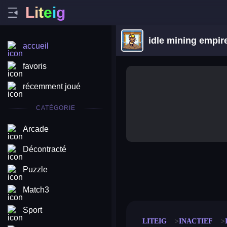
L
i
t
e
i
g
idle mining empir
accueil
favoris
récemment joué
CATÉGORIE
Arcade
Décontracté
Puzzle
merge coin
fat to fit
stack defence
craft conf
Match3
Sport
LITEIG
INACTIEF