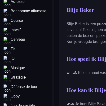
Adresse
Blije Beker
Bonhomme allumette
Course
Blije Beker is een puzze
te vullen! Teken lijnen 
Inactif
buiten de box om puzzel
Cerveau
Kun je vreugde brengen
Tir
Hoe speel ik Bli
IO
Musique
🧩 - 🕹️ Klik en houd va
Stratégie
Défense de tour
Hoe kan ik Blije
Obby
🧩🎮 Je kunt Blije Beker
Jeu de société