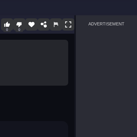
ADVERTISEMENT
0
0
sprunki
Blocky Blast!
smash it
notice the difference
temple run 2
spot the differences
silly sky
pirate heroes sea battles
market sort
super match find all pairs
roper
sausage flip
save the fish
zombie hunter survival
shape shifting race
nuts and bolts screw puzzl
8 ball billiards classic
ball racing 3d
block puzzle adventure
blumgi slime
breakoid
bricks breaker
bubble pop! puzzle game 
conquer us
uard
zombie plague
craft conflict
tampede
basket blitz
triple goods sort
bubble fall
tower bubble
pop jewels
pop the towers
candy pop blast
tiles hop
smash colors
dancing road
master chess