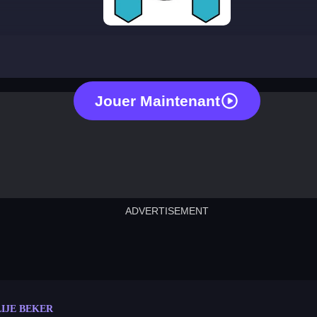
happy glass
Jouer Maintenant
ADVERTISEMENT
cut the rope
neon tower
crown g
lict
subway surfers
rabbit samurai
rodeo s
LIJE BEKER