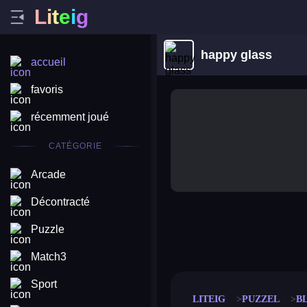
L
i
t
e
i
g
happy glass
accueil
favoris
récemment joué
CATÉGORIE
Arcade
Décontracté
Puzzle
merge coin
fat to fit
stack defence
craft conf
Match3
Sport
LITEIG
PUZZEL
B