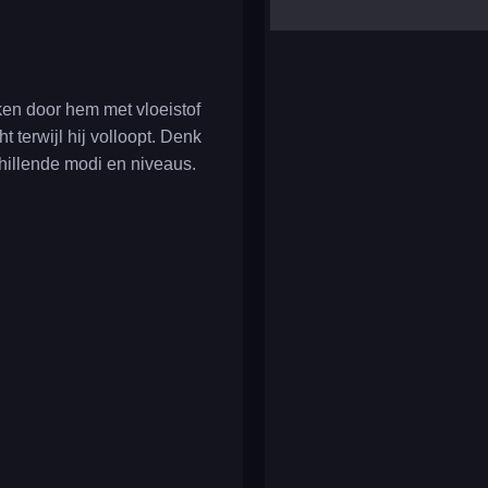
yalla ludo
reversi
klondike solitaire
jken door hem met vloeistof
t terwijl hij volloopt. Denk
hillende modi en niveaus.