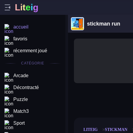
L
i
t
e
i
g
stickman run
accueil
favoris
récemment joué
CATÉGORIE
Arcade
Décontracté
Puzzle
merge coin
fat to fit
stack defence
craft conf
Match3
Sport
LITEIG
STICKMAN