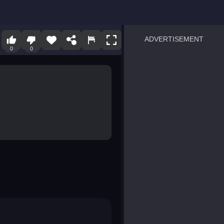
ADVERTISEMENT
0
0
sprunki
Blocky Blast!
smash it
notice the difference
temple run 2
spot the differences
silly sky
pirate heroes sea battles
market sort
super match find all pairs
roper
sausage flip
save the fish
zombie hunter survival
shape shifting race
nuts and bolts screw puzzl
8 ball billiards classic
ball racing 3d
block puzzle adventure
blumgi slime
breakoid
bricks breaker
bubble pop! puzzle game 
conquer us
uard
zombie plague
craft conflict
tampede
basket blitz
triple goods sort
bubble fall
tower bubble
pop jewels
pop the towers
candy pop blast
tiles hop
smash colors
dancing road
master chess