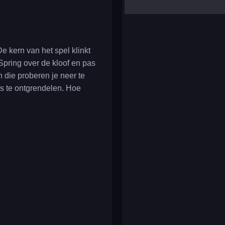
yalla ludo
reversi
klondike solitaire
e kern van het spel klinkt
 Spring over de kloof en pas
n die proberen je neer te
s te ontgrendelen. Hoe