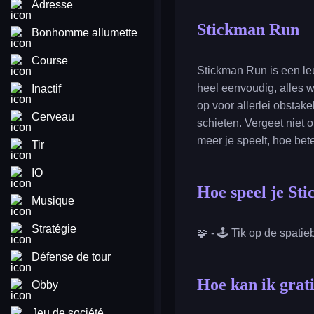
Adresse
Stickman Run
Bonhomme allumette
Course
Stickman Run is een leu
heel eenvoudig, alles wa
Inactif
op voor allerlei obstak
Cerveau
schieten. Vergeet niet
meer je speelt, hoe bet
Tir
IO
Hoe speel je St
Musique
Stratégie
🧩 - 🕹️ Tik op de spatie
Défense de tour
Hoe kan ik grat
Obby
Jeu de société