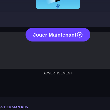
stickman run
Jouer Maintenant
ADVERTISEMENT
cut the rope
neon tower
crown g
lict
subway surfers
rabbit samurai
rodeo s
STICKMAN RUN