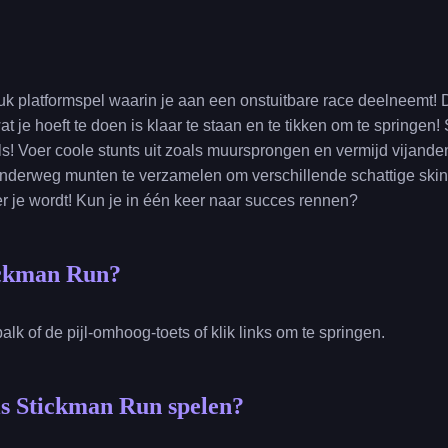
k platformspel waarin je aan een onstuitbare race deelneemt! D
t je hoeft te doen is klaar te staan en te tikken om te springen!
els! Voer coole stunts uit zoals muursprongen en vermijd vijande
 onderweg munten te verzamelen om verschillende schattige skin
er je wordt! Kun je in één keer naar succes rennen?
ickman Run?
balk of de pijl-omhoog-toets of klik links om te springen.
is Stickman Run spelen?