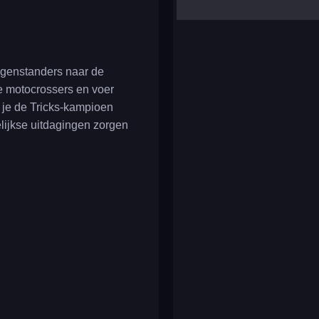
yalla ludo
reversi
klondike solitaire
tegenstanders naar de
re motocrossers en voer
t je de Tricks-kampioen
elijkse uitdagingen zorgen