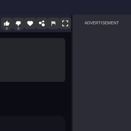
ADVERTISEMENT
0
0
sprunki
Blocky Blast!
smash it
notice the difference
temple run 2
spot the differences
silly sky
pirate heroes sea battles
market sort
super match find all pairs
roper
sausage flip
save the fish
zombie hunter survival
shape shifting race
nuts and bolts screw puzzl
8 ball billiards classic
ball racing 3d
block puzzle adventure
blumgi slime
breakoid
bricks breaker
bubble pop! puzzle game 
conquer us
uard
zombie plague
craft conflict
tampede
basket blitz
triple goods sort
bubble fall
tower bubble
pop jewels
pop the towers
candy pop blast
tiles hop
smash colors
dancing road
master chess