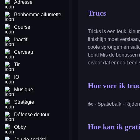
Adresse
Trucs
Bonhomme allumette
Course
Tricks is een leuk, kle
finishlijn moet verslaa
Inactif
coole sprongen en salto
Cerveau
bent! Mis de bonussen n
ervoor dat er nooit een s
Tir
IO
Hoe voer ik truc
Musique
Stratégie
🏍️ - Spatiebalk - Rijden
Défense de tour
Hoe kan ik grati
Obby
Jeu de société