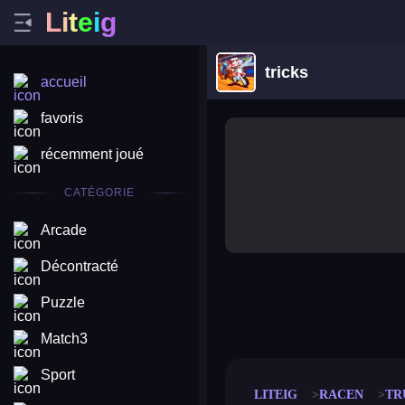
L
i
t
e
i
g
tricks
accueil
favoris
récemment joué
CATÉGORIE
Arcade
Décontracté
Puzzle
merge coin
fat to fit
stack defence
craft conf
Match3
Sport
LITEIG
RACEN
TR