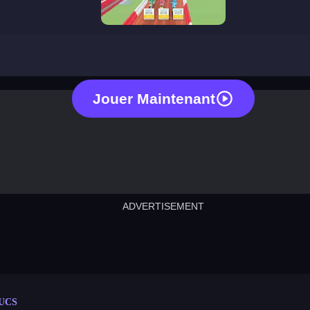
tricks
Jouer Maintenant
ADVERTISEMENT
cut the rope
neon tower
crown g
lict
subway surfers
rabbit samurai
rodeo s
UCS