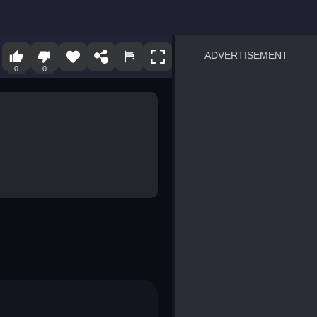
ADVERTISEMENT
0
0
sprunki
Blocky Blast!
smash it
notice the difference
temple run 2
spot the differences
silly sky
pirate heroes sea battles
market sort
super match find all pairs
roper
sausage flip
save the fish
zombie hunter survival
shape shifting race
nuts and bolts screw puzzl
8 ball billiards classic
ball racing 3d
block puzzle adventure
blumgi slime
breakoid
bricks breaker
bubble pop! puzzle game 
conquer us
uard
zombie plague
craft conflict
tampede
basket blitz
triple goods sort
bubble fall
tower bubble
pop jewels
pop the towers
candy pop blast
tiles hop
smash colors
dancing road
master chess