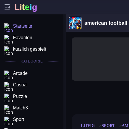
L
i
t
e
i
g
american football
Startseite
Favoriten
kürzlich gespielt
KATEGORIE
Arcade
Casual
Puzzle
merge coin
fat to fit
stack defence
craft conf
Match3
Sport
LITEIG
SPORT
AM