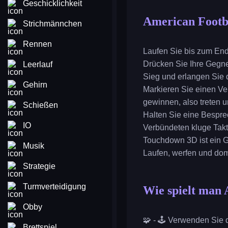
Geschicklichkeit
American Footb
Strichmännchen
Rennen
Laufen Sie bis zum En
Drücken Sie Ihre Gegne
Leerlauf
Sieg und erlangen Sie
Gehirn
Markieren Sie einen Ve
gewinnen, also treten u
Schießen
Halten Sie eine Bespre
IO
Verbündeten kluge Takt
Touchdown 3D ist ein 
Musik
Laufen, werfen und domi
Strategie
Turmverteidigung
Wie spielt man
Obby
🧩 - 🕹️ Verwenden Sie
Brettspiel