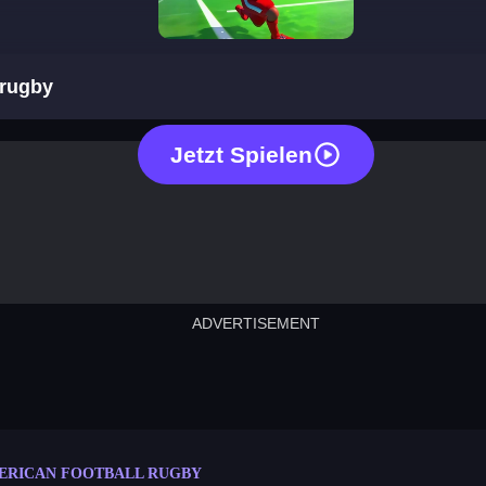
american football rugby
 rugby
Jetzt Spielen
ADVERTISEMENT
cut the rope
neon tower
crown g
lict
subway surfers
rabbit samurai
rodeo s
ERICAN FOOTBALL RUGBY