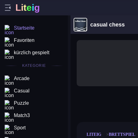
L
i
t
e
i
g
casual chess
Startseite
Favoriten
kürzlich gespielt
KATEGORIE
Arcade
Casual
Puzzle
merge coin
fat to fit
stack defence
craft conf
Match3
Sport
LITEIG
BRETTSPIEL