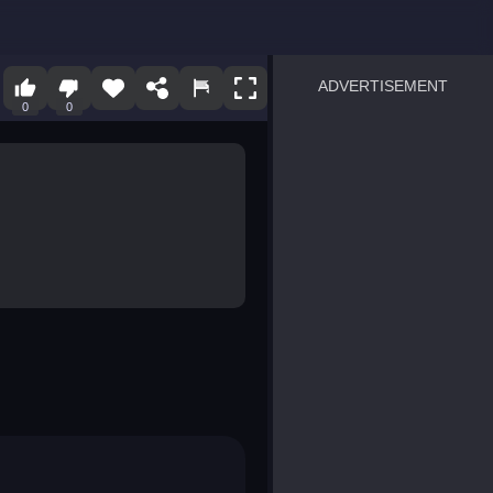
ADVERTISEMENT
0
0
sprunki
Blocky Blast!
smash it
notice the difference
temple run 2
spot the differences
silly sky
pirate heroes sea battles
market sort
super match find all pairs
roper
sausage flip
save the fish
zombie hunter survival
shape shifting race
nuts and bolts screw puzzl
8 ball billiards classic
ball racing 3d
block puzzle adventure
blumgi slime
breakoid
bricks breaker
bubble pop! puzzle game 
conquer us
uard
zombie plague
craft conflict
tampede
basket blitz
triple goods sort
bubble fall
tower bubble
pop jewels
pop the towers
candy pop blast
tiles hop
smash colors
dancing road
master chess