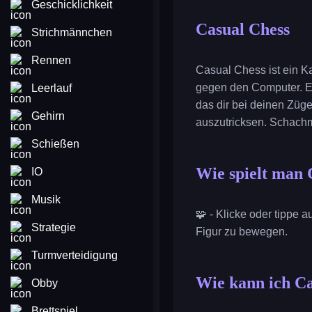
Geschicklichkeit
Casual Chess
Strichmännchen
Rennen
Casual Chess ist ein K
gegen den Computer. Es
Leerlauf
das dir bei deinen Züg
Gehirn
auszutricksen. Schachm
Schießen
Wie spielt man 
IO
Musik
🧩 - Klicke oder tippe 
Strategie
Figur zu bewegen.
Turmverteidigung
Wie kann ich Ca
Obby
Brettspiel