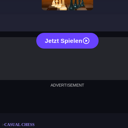
casual chess
Jetzt Spielen
ADVERTISEMENT
cut the rope
neon tower
crown g
lict
subway surfers
rabbit samurai
rodeo s
CASUAL CHESS