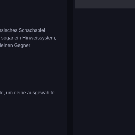
yalla ludo
reversi
klondike solitaire
assisches Schachspiel
 sogar ein Hinweissystem,
 deinen Gegner
Feld, um deine ausgewählte