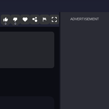
ADVERTISEMENT
0
0
sprunki
Blocky Blast!
smash it
notice the difference
temple run 2
spot the differences
silly sky
pirate heroes sea battles
market sort
super match find all pairs
roper
sausage flip
save the fish
zombie hunter survival
shape shifting race
nuts and bolts screw puzzl
8 ball billiards classic
ball racing 3d
block puzzle adventure
blumgi slime
breakoid
bricks breaker
bubble pop! puzzle game 
conquer us
uard
zombie plague
craft conflict
tampede
basket blitz
triple goods sort
bubble fall
tower bubble
pop jewels
pop the towers
candy pop blast
tiles hop
smash colors
dancing road
master chess