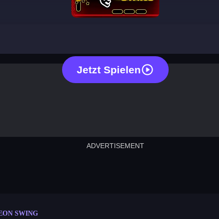
neon swing
Jetzt Spielen
ADVERTISEMENT
cut the rope
neon tower
crown g
lict
subway surfers
rabbit samurai
rodeo s
EON SWING