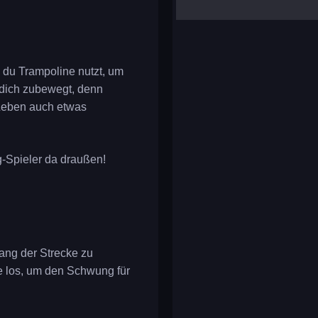
yalla ludo
reversi
klondike solitaire
du Trampoline nutzt, um
 dich zubewegt, denn
 Leben auch etwas
-Spieler da draußen!
lang der Strecke zu
e los, um den Schwung für