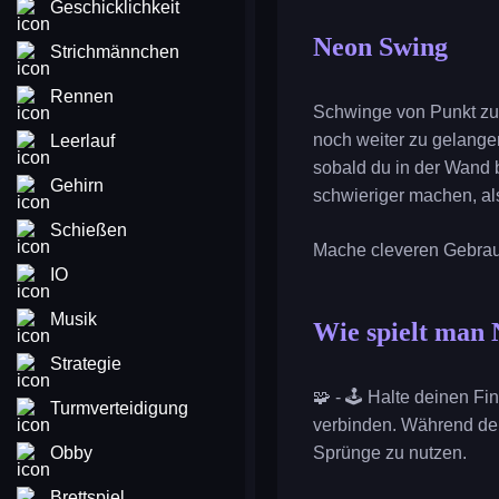
Geschicklichkeit
Neon Swing
Strichmännchen
Rennen
Schwinge von Punkt zu 
noch weiter zu gelange
Leerlauf
sobald du in der Wand 
Gehirn
schwieriger machen, als
Schießen
Mache cleveren Gebrau
IO
Musik
Wie spielt man
Strategie
🧩 - 🕹️ Halte deinen F
Turmverteidigung
verbinden. Während de
Obby
Sprünge zu nutzen.
Brettspiel