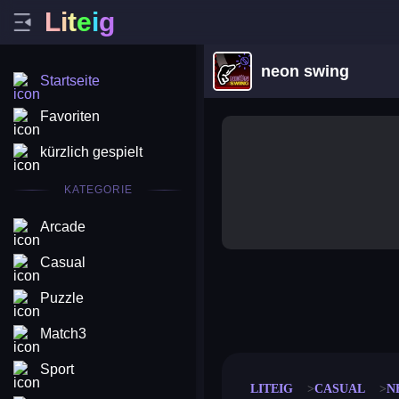
L
i
t
e
i
g
neon swing
Startseite
Favoriten
kürzlich gespielt
KATEGORIE
Arcade
Casual
Puzzle
merge coin
fat to fit
stack defence
craft conf
Match3
Sport
LITEIG
CASUAL
N