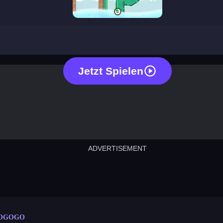
save dogogo
Jetzt Spielen
ADVERTISEMENT
cut the rope
neon tower
crown g
lict
subway surfers
rabbit samurai
rodeo s
OGOGO