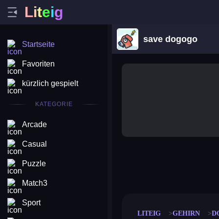
L
i
t
e
i
g
save dogogo
Startseite
Favoriten
kürzlich gespielt
KATEGORIE
Arcade
Casual
Puzzle
merge coin
fat to fit
stack defence
craft conf
Match3
Sport
LITEIG
GEHIRN
D