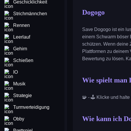
Geschicklichkeit
Dogogo
Strichmännchen
Rennen
Save Dogogo ist ein lu
einem Schwarm böser B
Leerlauf
schützen. Wenn deine Z
Gehirn
Plattformen zu deinem 
Bewertung zu lösen. Ka
Schießen
IO
Wie spielt man
Musik
Strategie
🧩 - 🕹️ Klicke und halt
Turmverteidigung
Wie kann ich Do
Obby
Brettspiel