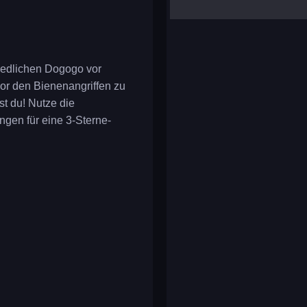
yalla ludo
reversi
klondike solitaire
niedlichen Dogogo vor
r den Bienenangriffen zu
t du! Nutze die
ngen für eine 3-Sterne-