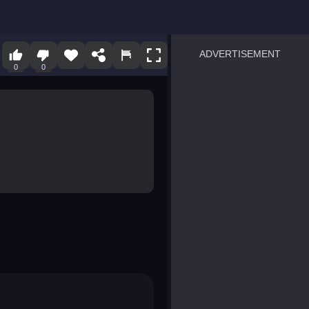
ADVERTISEMENT
0
0
sprunki
Blocky Blast!
smash it
notice the difference
temple run 2
spot the differences
silly sky
pirate heroes sea battles
market sort
super match find all pairs
roper
sausage flip
save the fish
zombie hunter survival
shape shifting race
nuts and bolts screw puzzl
8 ball billiards classic
ball racing 3d
block puzzle adventure
blumgi slime
breakoid
bricks breaker
bubble pop! puzzle game 
conquer us
uard
zombie plague
craft conflict
tampede
basket blitz
triple goods sort
bubble fall
tower bubble
pop jewels
pop the towers
candy pop blast
tiles hop
smash colors
dancing road
master chess