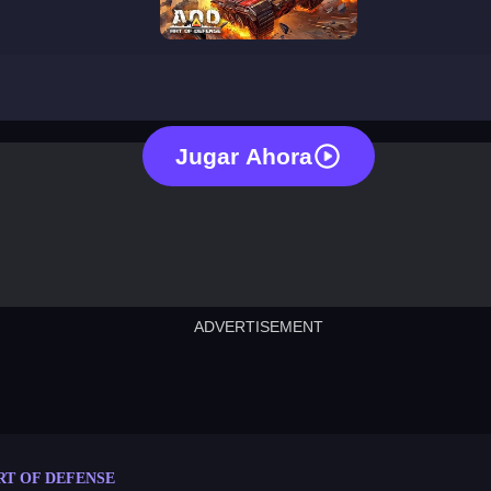
art of defense
Jugar Ahora
ADVERTISEMENT
cut the rope
neon tower
crown g
lict
subway surfers
rabbit samurai
rodeo s
RT OF DEFENSE