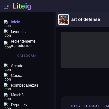
L
i
t
e
i
g
art of defense
inicio
favoritos
recientemente
reproducido
CATEGORÍA
Arcade
Casual
merge coin
fat to fit
Rompecabezas
stack defence
craft conf
Match3
Deportes
LITEIG
CASUAL
A