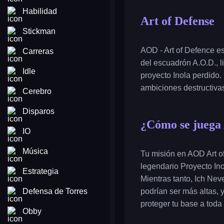
Habilidad
Art of Defense
Stickman
AOD - Art of Defence e
Carreras
del escuadrón A.O.D., l
Idle
proyecto Inola perdido.
ambiciones destructiva
Cerebro
Disparos
¿Cómo se juega 
IO
Música
Tu misión en AOD Art o
legendario Proyecto Ino
Estrategia
Mientras tanto, Ich Nev
Defensa de Torres
podrían ser más altas,
proteger tu base a toda
Obby