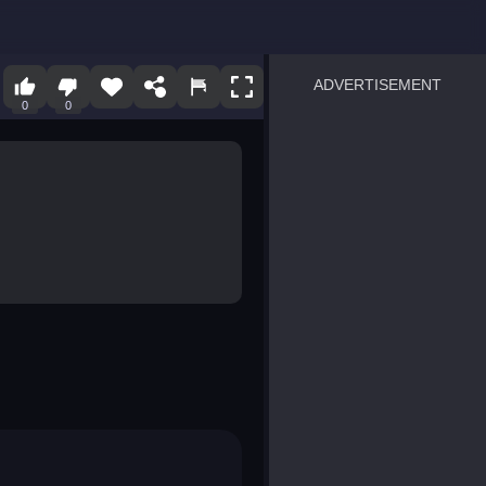
ADVERTISEMENT
0
0
sprunki
Blocky Blast!
smash it
notice the difference
temple run 2
spot the differences
silly sky
pirate heroes sea battles
market sort
super match find all pairs
roper
sausage flip
save the fish
zombie hunter survival
shape shifting race
nuts and bolts screw puzzl
8 ball billiards classic
ball racing 3d
block puzzle adventure
blumgi slime
breakoid
bricks breaker
bubble pop! puzzle game 
conquer us
uard
zombie plague
craft conflict
tampede
basket blitz
triple goods sort
bubble fall
tower bubble
pop jewels
pop the towers
candy pop blast
tiles hop
smash colors
dancing road
master chess