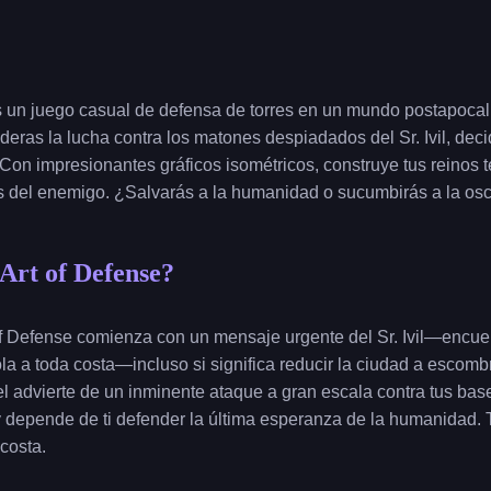
s un juego casual de defensa de torres en un mundo postapoc
ideras la lucha contra los matones despiadados del Sr. Ivil, deci
 Con impresionantes gráficos isométricos, construye tus reinos t
s del enemigo. ¿Salvarás a la humanidad o sucumbirás a la os
Art of Defense?
f Defense comienza con un mensaje urgente del Sr. Ivil—encuen
la a toda costa—incluso si significa reducir la ciudad a escomb
el advierte de un inminente ataque a gran escala contra tus ba
 y depende de ti defender la última esperanza de la humanidad.
 costa.