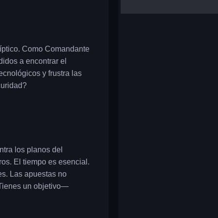
yalla ludo
reversi
klondike solitaire
alíptico. Como Comandante
didos a encontrar el
ecnológicos y frustra las
curidad?
tra los planos del
ros. El tiempo es esencial.
ses. Las apuestas no
 Tienes un objetivo—