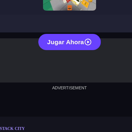
stack city
Jugar Ahora
ADVERTISEMENT
cut the rope
neon tower
crown g
lict
subway surfers
rabbit samurai
rodeo s
STACK CITY