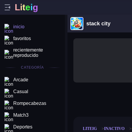
L
i
t
e
i
g
stack city
inicio
favoritos
recientemente
reproducido
CATEGORÍA
Arcade
Casual
merge coin
fat to fit
Rompecabezas
stack defence
craft conf
Match3
Deportes
LITEIG
INACTIVO