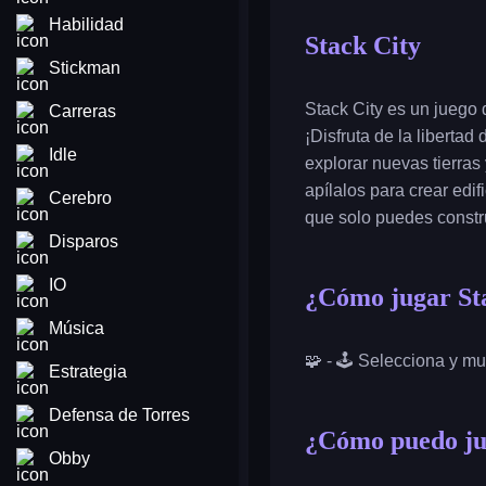
Habilidad
Stack City
Stickman
Stack City es un juego 
Carreras
¡Disfruta de la liberta
Idle
explorar nuevas tierras
apílalos para crear edi
Cerebro
que solo puedes constru
Disparos
IO
¿Cómo jugar St
Música
🧩 - 🕹️ Selecciona y m
Estrategia
Defensa de Torres
¿Cómo puedo jug
Obby