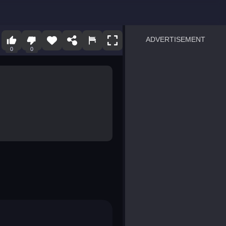
ADVERTISEMENT
0
0
sprunki
Blocky Blast!
smash it
notice the difference
temple run 2
spot the differences
silly sky
pirate heroes sea battles
market sort
super match find all pairs
roper
sausage flip
save the fish
zombie hunter survival
shape shifting race
nuts and bolts screw puzzl
8 ball billiards classic
ball racing 3d
block puzzle adventure
blumgi slime
breakoid
bricks breaker
bubble pop! puzzle game 
conquer us
uard
zombie plague
craft conflict
tampede
basket blitz
triple goods sort
bubble fall
tower bubble
pop jewels
pop the towers
candy pop blast
tiles hop
smash colors
dancing road
master chess