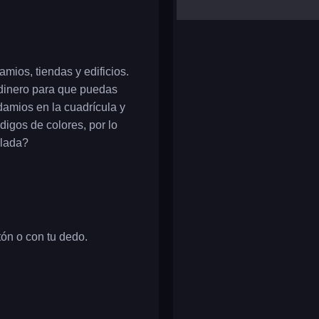
yalla ludo
reversi
klondike solitaire
mios, tiendas y edificios.
a dinero para que puedas
damios en la cuadrícula y
digos de colores, por lo
ilada?
tón o con tu dedo.