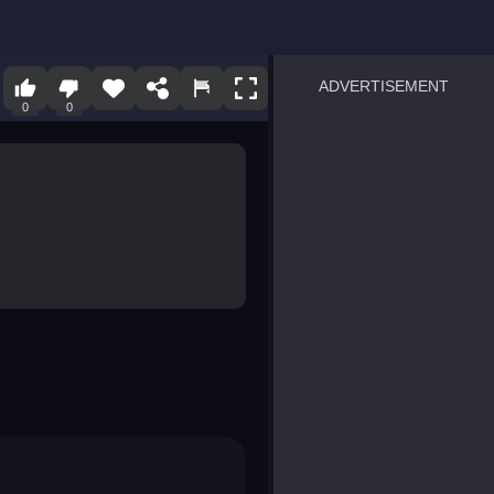
ADVERTISEMENT
0
0
sprunki
Blocky Blast!
smash it
notice the difference
temple run 2
spot the differences
silly sky
pirate heroes sea battles
market sort
super match find all pairs
roper
sausage flip
save the fish
zombie hunter survival
shape shifting race
nuts and bolts screw puzzl
8 ball billiards classic
ball racing 3d
block puzzle adventure
blumgi slime
breakoid
bricks breaker
bubble pop! puzzle game 
conquer us
uard
zombie plague
craft conflict
tampede
basket blitz
triple goods sort
bubble fall
tower bubble
pop jewels
pop the towers
candy pop blast
tiles hop
smash colors
dancing road
master chess