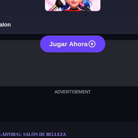
ladybug: beauty salon
alon
Jugar Ahora
ADVERTISEMENT
cut the rope
neon tower
crown g
lict
subway surfers
rabbit samurai
rodeo s
LADYBUG: SALÓN DE BELLEZA