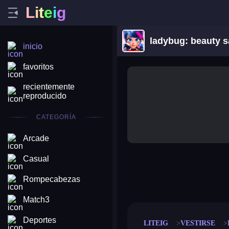
L
i
t
e
i
g
ladybug: beauty s
inicio
favoritos
recientemente
reproducido
CATEGORÍA
Arcade
Casual
merge coin
fat to fit
Rompecabezas
stack defence
craft conf
Match3
Deportes
LITEIG
VESTIRSE