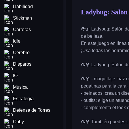
Habilidad
Ladybug: Salón 
Stickman
🐞🎀 Ladybug: Salón de
Carreras
de belleza.
Idle
En este juego en línea
¡Usa todas las herramie
Cerebro
Disparos
🐞🎀 Ladybug: Salón de
IO
🐞🎀 - maquillaje: haz 
pegatinas para la cara;
Música
- peinados: crea un dis
Estrategia
- outfits: elige un atue
- complementa el look c
Defensa de Torres
Obby
🐞🎀 También puedes ca