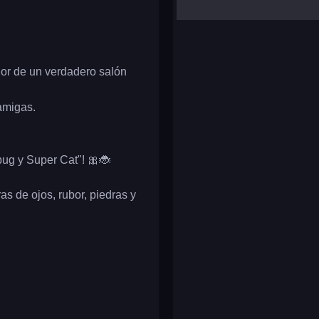
yalla ludo
reversi
klondike solitaire
dor de un verdadero salón
amigas.
bug y Super Cat"! 🎀🐞
as de ojos, rubor, piedras y