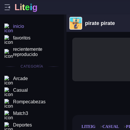
L
i
t
e
i
g
pirate pirate
inicio
favoritos
recientemente
reproducido
CATEGORÍA
Arcade
Casual
merge coin
fat to fit
Rompecabezas
stack defence
craft conf
Match3
Deportes
LITEIG
CASUAL
P