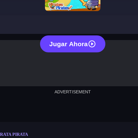
pirate pirate
Jugar Ahora
ADVERTISEMENT
cut the rope
neon tower
crown g
lict
subway surfers
rabbit samurai
rodeo s
IRATA PIRATA