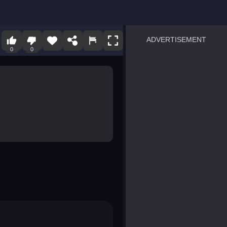
ADVERTISEMENT
0
0
sprunki
Blocky Blast!
smash it
notice the difference
temple run 2
spot the differences
silly sky
pirate heroes sea battles
market sort
super match find all pairs
roper
sausage flip
save the fish
zombie hunter survival
shape shifting race
nuts and bolts screw puzzl
8 ball billiards classic
ball racing 3d
block puzzle adventure
blumgi slime
breakoid
bricks breaker
bubble pop! puzzle game 
conquer us
uard
zombie plague
craft conflict
tampede
basket blitz
triple goods sort
bubble fall
tower bubble
pop jewels
pop the towers
candy pop blast
tiles hop
smash colors
dancing road
master chess