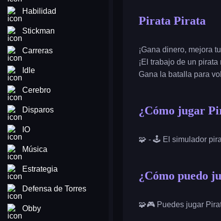
Habilidad
Pirata Pirata
Stickman
¡Gana dinero, mejora tu
Carreras
¡El trabajo de un pirata
Idle
Gana la batalla para vo
Cerebro
¿Cómo jugar Pir
Disparos
IO
🧩 - 🕹️ El simulador p
Música
Estrategia
¿Cómo puedo jug
Defensa de Torres
🧩🎮 Puedes jugar Pirata
Obby