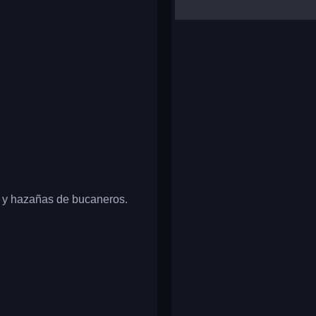
yalla ludo
reversi
klondike solitaire
as y hazañas de bucaneros.