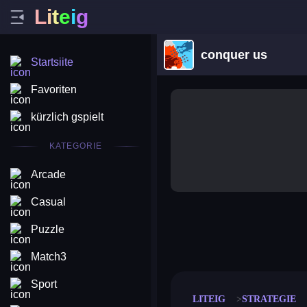
L
i
t
e
i
g
conquer us
Startsiite
Favoriten
kürzlich gspielt
KATEGORIE
Arcade
Casual
Puzzle
merge coin
fat to fit
stack defence
craft conf
Match3
Sport
LITEIG
STRATEGIE