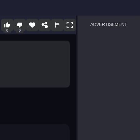
ADVERTISEMENT
0
0
sprunki
Blocky Blast!
smash it
notice the difference
temple run 2
spot the differences
silly sky
pirate heroes sea battles
market sort
super match find all pairs
roper
sausage flip
save the fish
zombie hunter survival
shape shifting race
nuts and bolts screw puzzl
8 ball billiards classic
ball racing 3d
block puzzle adventure
blumgi slime
breakoid
bricks breaker
bubble pop! puzzle game 
conquer us
uard
zombie plague
craft conflict
tampede
basket blitz
triple goods sort
bubble fall
tower bubble
pop jewels
pop the towers
candy pop blast
tiles hop
smash colors
dancing road
master chess