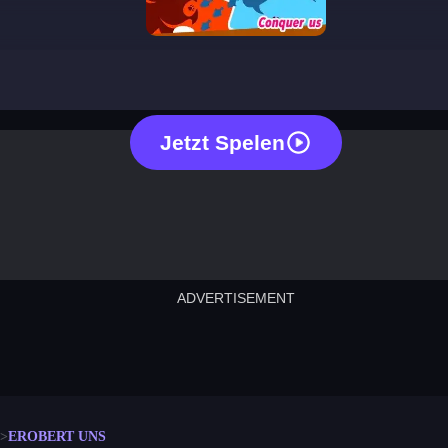
conquer us
Jetzt Spelen
ADVERTISEMENT
cut the rope
neon tower
crown g
lict
subway surfers
rabbit samurai
rodeo s
EROBERT UNS