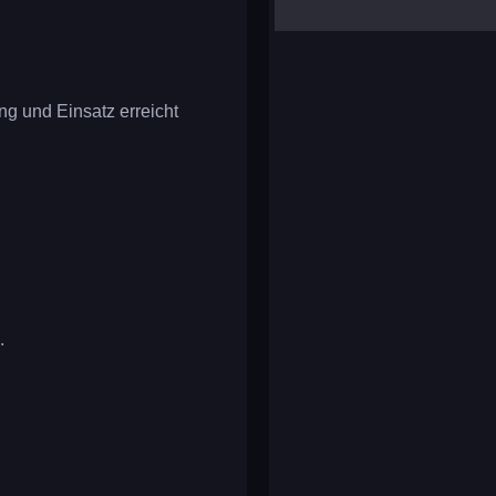
yalla ludo
reversi
klondike solitaire
ung und Einsatz erreicht
.