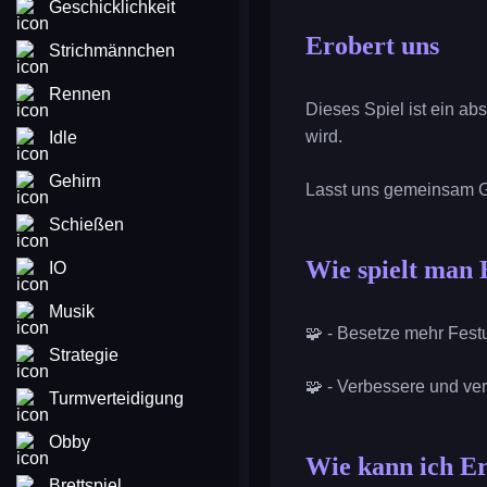
Geschicklichkeit
Erobert uns
Strichmännchen
Rennen
Dieses Spiel ist ein ab
wird.
Idle
Gehirn
Lasst uns gemeinsam 
Schießen
Wie spielt man 
IO
Musik
🧩 - Besetze mehr Fest
Strategie
🧩 - Verbessere und ver
Turmverteidigung
Obby
Wie kann ich Er
Brettspiel