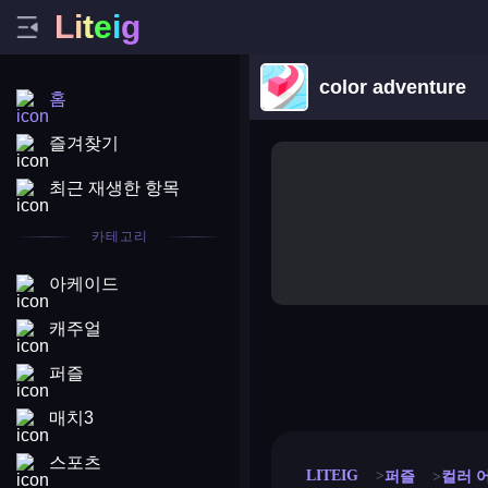
L
i
t
e
i
g
color adventure
홈
즐겨찾기
최근 재생한 항목
카테고리
아케이드
캐주얼
퍼즐
merge coin
fat to fit
stack defence
craft conf
매치3
스포츠
LITEIG
퍼즐
컬러 