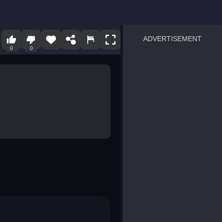
ADVERTISEMENT
0
0
sprunki
Blocky Blast!
smash it
notice the difference
temple run 2
spot the differences
silly sky
pirate heroes sea battles
market sort
super match find all pairs
roper
sausage flip
save the fish
zombie hunter survival
shape shifting race
nuts and bolts screw puzzl
8 ball billiards classic
ball racing 3d
block puzzle adventure
blumgi slime
breakoid
bricks breaker
bubble pop! puzzle game 
conquer us
uard
zombie plague
craft conflict
tampede
basket blitz
triple goods sort
bubble fall
tower bubble
pop jewels
pop the towers
candy pop blast
tiles hop
smash colors
dancing road
master chess