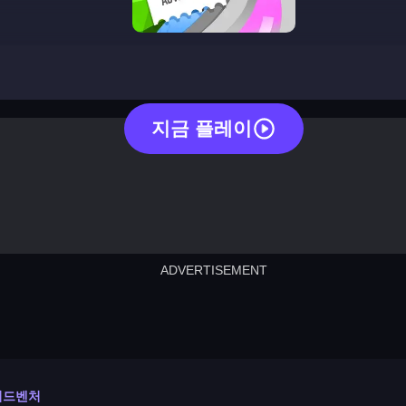
color adventure
지금 플레이
ADVERTISEMENT
cut the rope
neon tower
crown g
lict
subway surfers
rabbit samurai
rodeo s
어드벤처