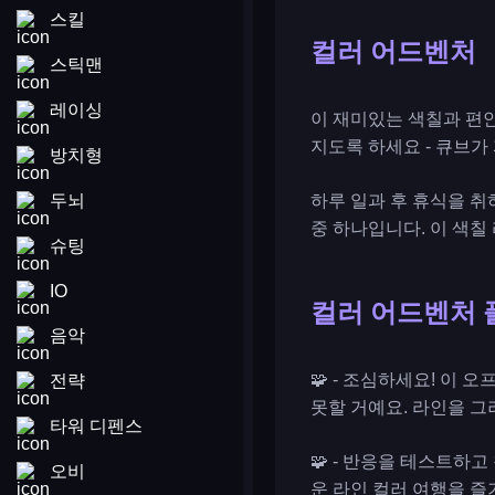
스킬
컬러 어드벤처
스틱맨
레이싱
이 재미있는 색칠과 편
지도록 하세요 - 큐브가
방치형
두뇌
하루 일과 후 휴식을 취
중 하나입니다. 이 색
슈팅
IO
컬러 어드벤처 
음악
🧩 - 조심하세요! 이
전략
못할 거예요. 라인을 그
타워 디펜스
🧩 - 반응을 테스트하
오비
운 라인 컬러 여행을 즐