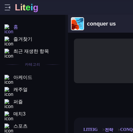
L
i
t
e
i
g
conquer us
홈
즐겨찾기
최근 재생한 항목
카테고리
아케이드
캐주얼
퍼즐
merge coin
fat to fit
stack defence
craft conf
매치3
스포츠
LITEIG
CONQ
전략