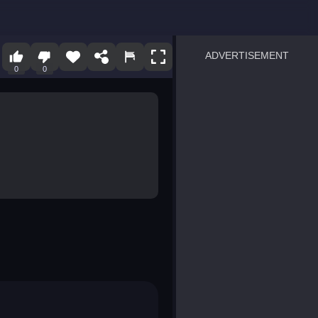
ADVERTISEMENT
0
0
sprunki
Blocky Blast!
smash it
notice the difference
temple run 2
spot the differences
silly sky
pirate heroes sea battles
market sort
super match find all pairs
roper
sausage flip
save the fish
zombie hunter survival
shape shifting race
nuts and bolts screw puzzl
8 ball billiards classic
ball racing 3d
block puzzle adventure
blumgi slime
breakoid
bricks breaker
bubble pop! puzzle game 
conquer us
uard
zombie plague
craft conflict
tampede
basket blitz
triple goods sort
bubble fall
tower bubble
pop jewels
pop the towers
candy pop blast
tiles hop
smash colors
dancing road
master chess