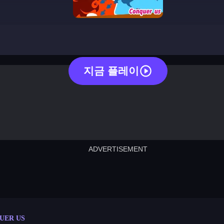
conquer us
지금 플레이
ADVERTISEMENT
cut the rope
neon tower
crown g
lict
subway surfers
rabbit samurai
rodeo s
UER US