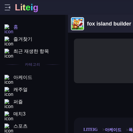
L
i
t
e
i
g
fox island builder
홈
즐겨찾기
최근 재생한 항목
카테고리
아케이드
캐주얼
퍼즐
merge coin
fat to fit
stack defence
craft conf
매치3
스포츠
LITEIG
아케이드
폭