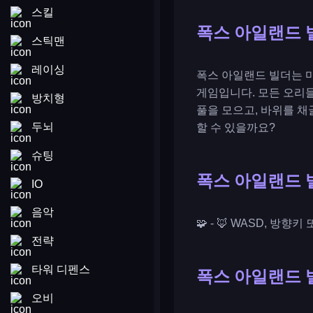
스킬
폭스 아일랜드 
스틱맨
레이싱
폭스 아일랜드 빌더는 
게임입니다. 모든 오리들
방치형
풀을 모으고, 바위를 채
두뇌
할 수 있을까요?
슈팅
폭스 아일랜드 
IO
음악
🧩 - 🦊 WASD, 방
전략
타워 디펜스
폭스 아일랜드 
오비