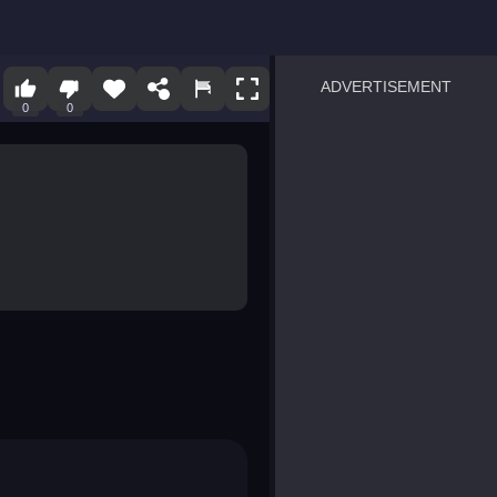
ADVERTISEMENT
0
0
sprunki
Blocky Blast!
smash it
notice the difference
temple run 2
spot the differences
silly sky
pirate heroes sea battles
market sort
super match find all pairs
roper
sausage flip
save the fish
zombie hunter survival
shape shifting race
nuts and bolts screw puzzl
8 ball billiards classic
ball racing 3d
block puzzle adventure
blumgi slime
breakoid
bricks breaker
bubble pop! puzzle game 
conquer us
uard
zombie plague
craft conflict
tampede
basket blitz
triple goods sort
bubble fall
tower bubble
pop jewels
pop the towers
candy pop blast
tiles hop
smash colors
dancing road
master chess