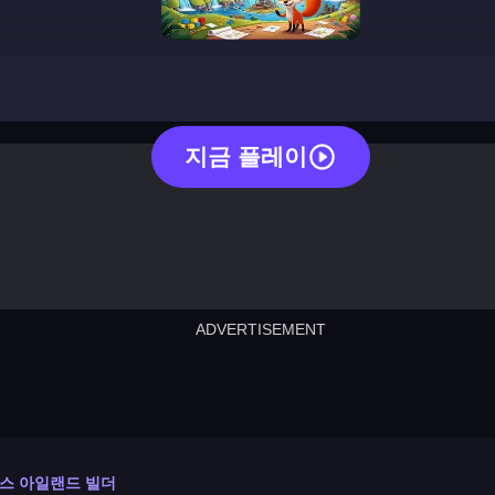
fox island builder
지금 플레이
ADVERTISEMENT
cut the rope
neon tower
crown g
lict
subway surfers
rabbit samurai
rodeo s
스 아일랜드 빌더