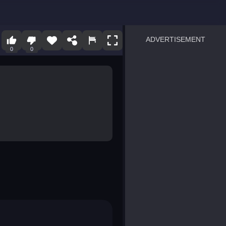
ADVERTISEMENT
0
0
sprunki
Blocky Blast!
smash it
notice the difference
temple run 2
spot the differences
silly sky
pirate heroes sea battles
market sort
super match find all pairs
roper
sausage flip
save the fish
zombie hunter survival
shape shifting race
nuts and bolts screw puzzl
8 ball billiards classic
ball racing 3d
block puzzle adventure
blumgi slime
breakoid
bricks breaker
bubble pop! puzzle game 
conquer us
uard
zombie plague
craft conflict
tampede
basket blitz
triple goods sort
bubble fall
tower bubble
pop jewels
pop the towers
candy pop blast
tiles hop
smash colors
dancing road
master chess