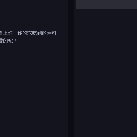
yalla ludo
reversi
klondike solitaire
撞上你。你的蛇吃到的寿司
爱的蛇！