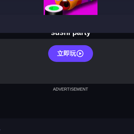
sushi party
立即玩
ADVERTISEMENT
cut the rope
neon tower
crown g
lict
subway surfers
rabbit samurai
rodeo s
对