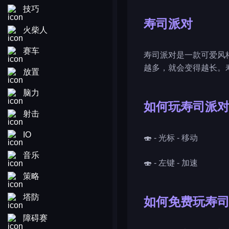
技巧
寿司派对
火柴人
赛车
寿司派对是一款可爱风
越多，就会变得越长。寿
放置
脑力
如何玩寿司派
射击
IO
🍣 - 光标 - 移动
音乐
🍣 - 左键 - 加速
策略
塔防
如何免费玩寿
障碍赛