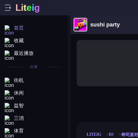
L
i
t
e
i
g
sushi party
首页
收藏
最近播放
分类
街机
休闲
益智
merge coin
fat to fit
stack defence
craft conf
三消
体育
LITEIG
IO
寿司派