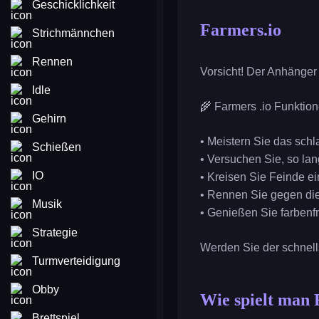
Geschicklichkeit
Farmers.io
Strichmännchen
Rennen
Vorsicht! Der Anhänger
Idle
🌾 Farmers .io Funktion
Gehirn
• Meistern Sie das sch
Schießen
• Versuchen Sie, so la
IO
• Kreisen Sie Feinde e
• Rennen Sie gegen die
Musik
• Genießen Sie farbenf
Strategie
Werden Sie der schnell
Turmverteidigung
Obby
Wie spielt man 
Brettspiel