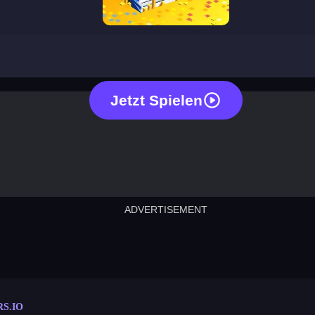
farmers io
Jetzt Spielen
ADVERTISEMENT
cut the rope
neon tower
crown g
lict
subway surfers
rabbit samurai
rodeo s
S.IO