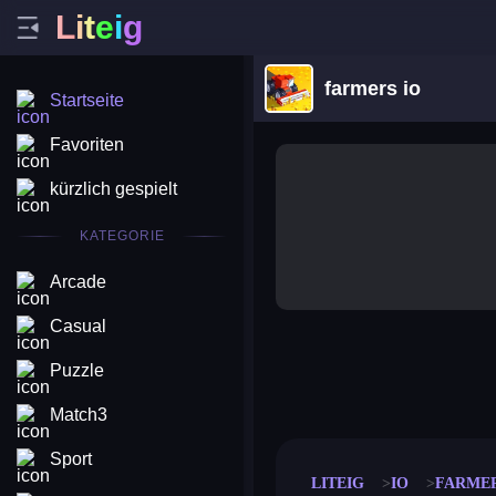
L
i
t
e
i
g
farmers io
Startseite
Favoriten
kürzlich gespielt
KATEGORIE
Arcade
Casual
Puzzle
merge coin
fat to fit
stack defence
craft conf
Match3
Sport
LITEIG
IO
FARMER