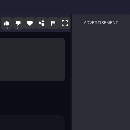
ADVERTISEMENT
0
0
sprunki
Blocky Blast!
smash it
notice the difference
temple run 2
spot the differences
silly sky
pirate heroes sea battles
market sort
super match find all pairs
roper
sausage flip
save the fish
zombie hunter survival
shape shifting race
nuts and bolts screw puzzl
8 ball billiards classic
ball racing 3d
block puzzle adventure
blumgi slime
breakoid
bricks breaker
bubble pop! puzzle game 
conquer us
uard
zombie plague
craft conflict
tampede
basket blitz
triple goods sort
bubble fall
tower bubble
pop jewels
pop the towers
candy pop blast
tiles hop
smash colors
dancing road
master chess