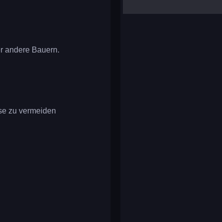
yalla ludo
reversi
klondike solitaire
er andere Bauern.
sse zu vermeiden