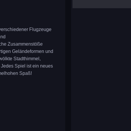
yalla ludo
reversi
klondike solitaire
e verschiedener Flugzeuge
und
liche Zusammenstöße
gartigen Geländeformen und
wölkte Stadthimmel,
Jedes Spiel ist ein neues
mmelhohen Spaß!