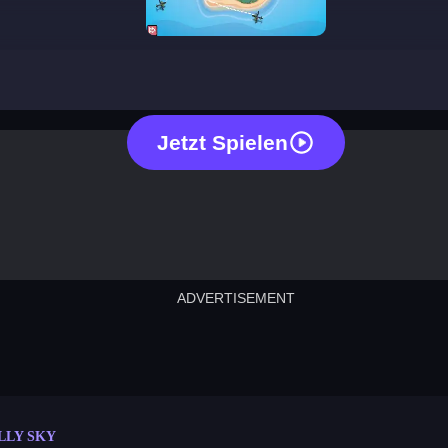
silly sky
Jetzt Spielen
ADVERTISEMENT
cut the rope
neon tower
crown g
lict
subway surfers
rabbit samurai
rodeo s
LLY SKY