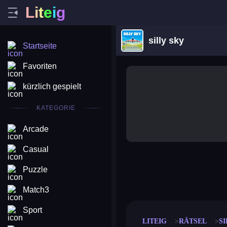
L
i
t
e
i
g
silly sky
Startseite
Favoriten
kürzlich gespielt
KATEGORIE
Arcade
Casual
Puzzle
merge coin
fat to fit
stack defence
craft conf
Match3
Sport
LITEIG
RÄTSEL
SI