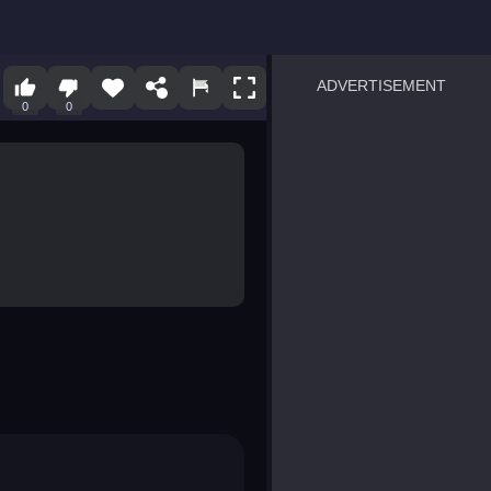
ADVERTISEMENT
0
0
sprunki
Blocky Blast!
smash it
notice the difference
temple run 2
spot the differences
silly sky
pirate heroes sea battles
market sort
super match find all pairs
roper
sausage flip
save the fish
zombie hunter survival
shape shifting race
nuts and bolts screw puzzl
8 ball billiards classic
ball racing 3d
block puzzle adventure
blumgi slime
breakoid
bricks breaker
bubble pop! puzzle game 
conquer us
uard
zombie plague
craft conflict
tampede
basket blitz
triple goods sort
bubble fall
tower bubble
pop jewels
pop the towers
candy pop blast
tiles hop
smash colors
dancing road
master chess