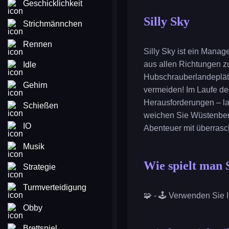
Geschicklichkeit
Silly Sky
Strichmännchen
Rennen
Silly Sky ist ein Manag
aus allen Richtungen z
Idle
Hubschrauberlandeplät
Gehirn
vermeiden! Im Laufe des
Herausforderungen – la
Schießen
weichen Sie Wüstenberg
IO
Abenteuer mit überrasc
Musik
Wie spielt man 
Strategie
Turmverteidigung
🧩 - 🕹️ Verwenden Sie 
Obby
Brettspiel