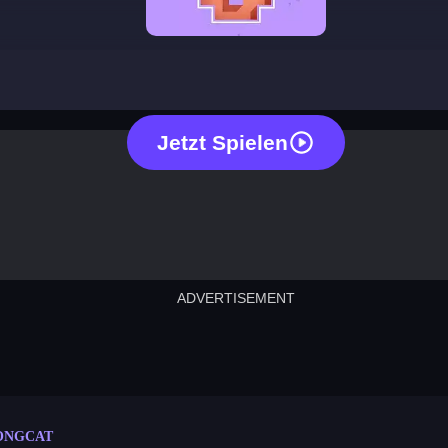
longcat
Jetzt Spielen
ADVERTISEMENT
cut the rope
neon tower
crown g
lict
subway surfers
rabbit samurai
rodeo s
ONGCAT