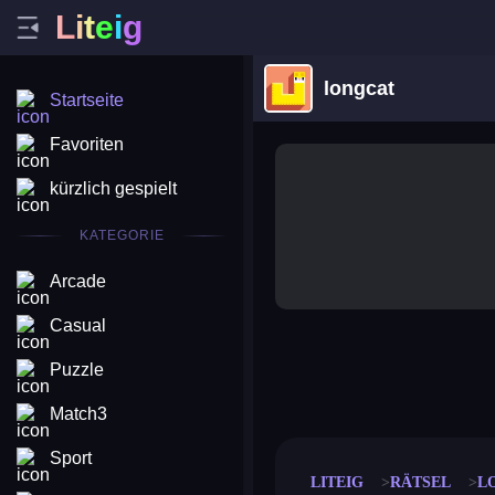
L
i
t
e
i
g
longcat
Startseite
Favoriten
kürzlich gespielt
KATEGORIE
Arcade
Casual
Puzzle
merge coin
fat to fit
stack defence
craft conf
Match3
Sport
LITEIG
RÄTSEL
L