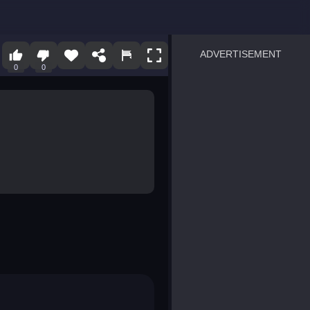
ADVERTISEMENT
0
0
sprunki
Blocky Blast!
smash it
notice the difference
temple run 2
spot the differences
silly sky
pirate heroes sea battles
market sort
super match find all pairs
roper
sausage flip
save the fish
zombie hunter survival
shape shifting race
nuts and bolts screw puzzl
8 ball billiards classic
ball racing 3d
block puzzle adventure
blumgi slime
breakoid
bricks breaker
bubble pop! puzzle game 
conquer us
uard
zombie plague
craft conflict
tampede
basket blitz
triple goods sort
bubble fall
tower bubble
pop jewels
pop the towers
candy pop blast
tiles hop
smash colors
dancing road
master chess