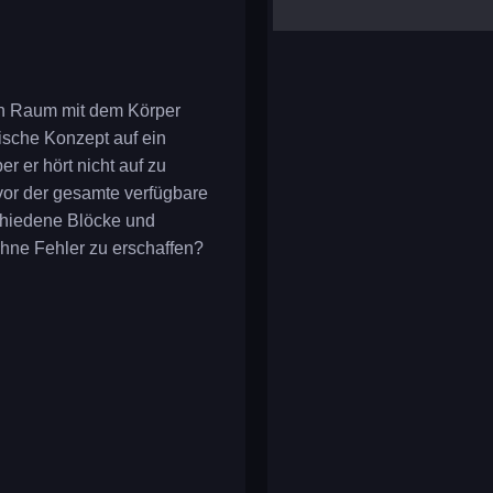
yalla ludo
reversi
klondike solitaire
ren Raum mit dem Körper
sische Konzept auf ein
 er hört nicht auf zu
evor der gesamte verfügbare
schiedene Blöcke und
ohne Fehler zu erschaffen?