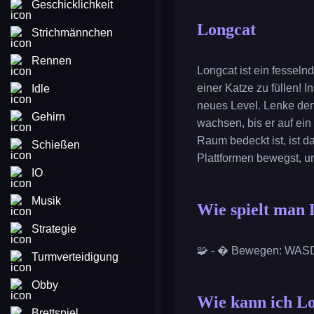
Geschicklichkeit
Longcat
Strichmännchen
Rennen
Longcat ist ein fessel
einer Katze zu füllen! 
Idle
neues Level. Lenke den
Gehirn
wachsen, bis er auf ein
Raum bedeckt ist, ist 
Schießen
Plattformen bewegst, um
IO
Musik
Wie spielt man 
Strategie
🧩 - � Bewegen: WASD o
Turmverteidigung
Obby
Wie kann ich Lo
Brettspiel