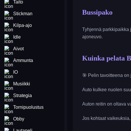
Taito
Bussipako
Stickman
Kilpa-ajo
Tyhjennä parkkipaikka j
ajoneuvo.
Idle
Aivot
Kuinka pelata 
Ammunta
IO
🎯 Pelin tavoitteena on
Musiikki
Auto kulkee nuolen suun
Strategia
Auton reitin on oltava 
Tornipuolustus
Jos kohtaat vaikeuksia,
Obby
Lautapeli