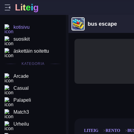
L
i
t
e
i
g
bus escape
kotisivu
suosikit
äskettäin soitettu
KATEGORIA
Arcade
Casual
Palapeli
merge coin
fat to fit
stack defence
craft conf
Match3
Urheilu
LITEIG
RENTO
BU