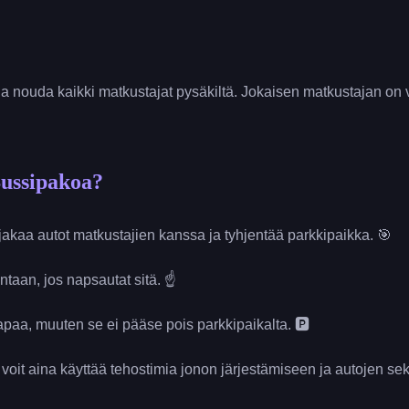
a nouda kaikki matkustajat pysäkiltä. Jokaisen matkustajan on 
Bussipakoa?
 jakaa autot matkustajien kanssa ja tyhjentää parkkipaikka. 🎯
taan, jos napsautat sitä. ☝
vapaa, muuten se ei pääse pois parkkipaikalta. 🅿
 voit aina käyttää tehostimia jonon järjestämiseen ja autojen se