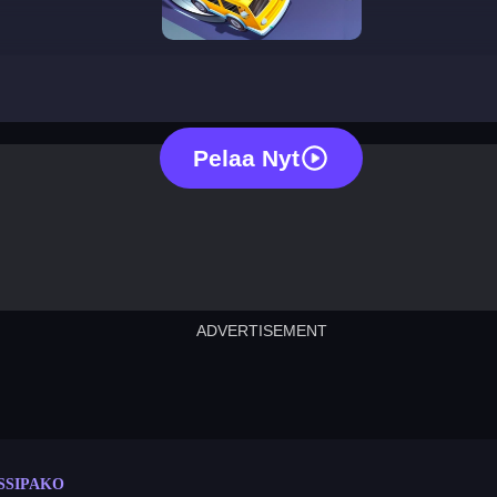
bus escape
Pelaa Nyt
ADVERTISEMENT
cut the rope
neon tower
crown g
lict
subway surfers
rabbit samurai
rodeo s
SSIPAKO