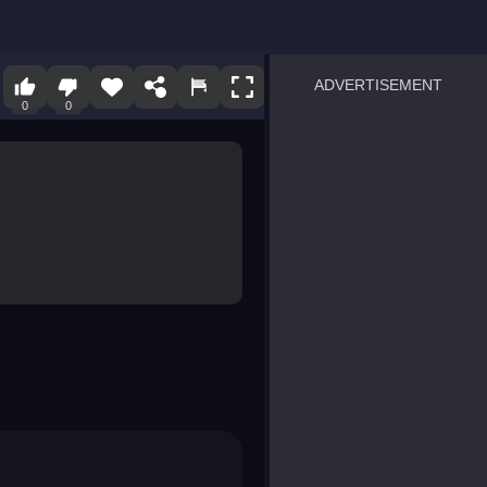
ADVERTISEMENT
0
0
sprunki
Blocky Blast!
smash it
notice the difference
temple run 2
spot the differences
silly sky
pirate heroes sea battles
market sort
super match find all pairs
roper
sausage flip
save the fish
zombie hunter survival
shape shifting race
nuts and bolts screw puzzl
8 ball billiards classic
ball racing 3d
block puzzle adventure
blumgi slime
breakoid
bricks breaker
bubble pop! puzzle game 
conquer us
uard
zombie plague
craft conflict
tampede
basket blitz
triple goods sort
bubble fall
tower bubble
pop jewels
pop the towers
candy pop blast
tiles hop
smash colors
dancing road
master chess