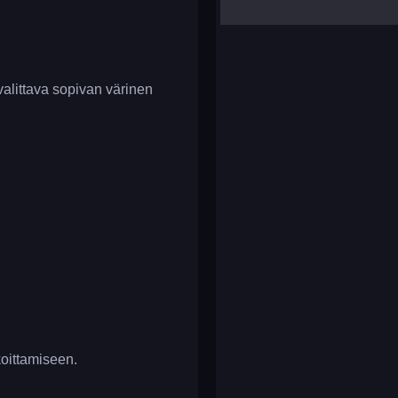
yalla ludo
reversi
klondike solitaire
valittava sopivan värinen
koittamiseen.