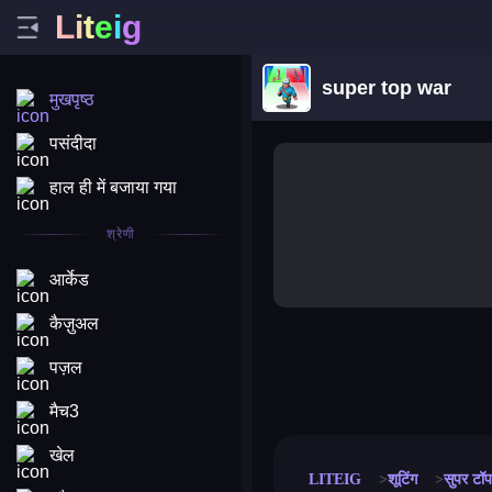
L
i
t
e
i
g
super top war
मुखपृष्ठ
पसंदीदा
हाल ही में बजाया गया
श्रेणी
आर्केड
कैज़ुअल
पज़ल
merge coin
fat to fit
stack defence
craft conf
मैच3
खेल
LITEIG
शूटिंग
सुपर टॉप