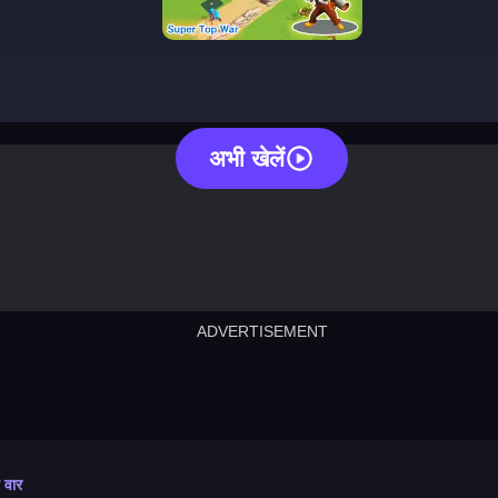
super top war
अभी खेलें
ADVERTISEMENT
cut the rope
neon tower
crown g
lict
subway surfers
rabbit samurai
rodeo s
 वार