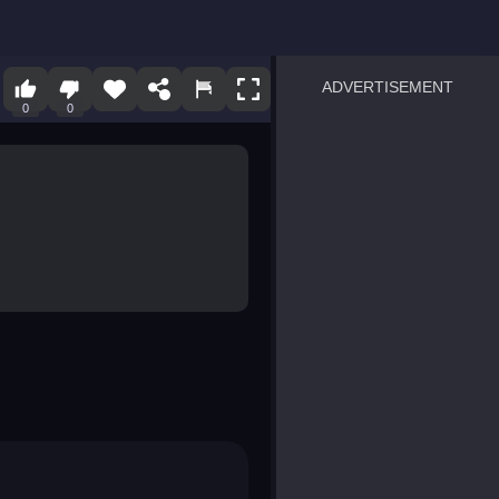
ADVERTISEMENT
0
0
sprunki
Blocky Blast!
smash it
notice the difference
temple run 2
spot the differences
silly sky
pirate heroes sea battles
market sort
super match find all pairs
roper
sausage flip
save the fish
zombie hunter survival
shape shifting race
nuts and bolts screw puzzl
8 ball billiards classic
ball racing 3d
block puzzle adventure
blumgi slime
breakoid
bricks breaker
bubble pop! puzzle game 
conquer us
uard
zombie plague
craft conflict
tampede
basket blitz
triple goods sort
bubble fall
tower bubble
pop jewels
pop the towers
candy pop blast
tiles hop
smash colors
dancing road
master chess