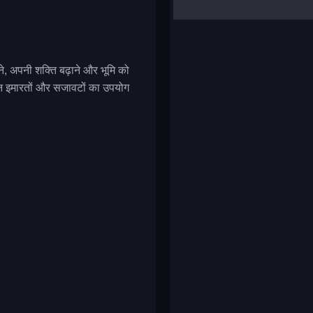
yalla ludo
reversi
klondike solitaire
े, अपनी शक्ति बढ़ाने और भूमि को
्न इमारतों और सजावटों का उपयोग