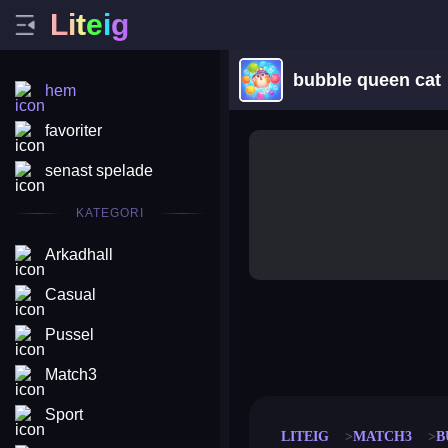
L
i
t
e
i
g
bubble queen cat
hem
favoriter
senast spelade
KATEGORI
Arkadhall
Casual
Pussel
merge coin
fat to fit
stack defence
craft conf
Match3
Sport
LITEIG
MATCH3
B