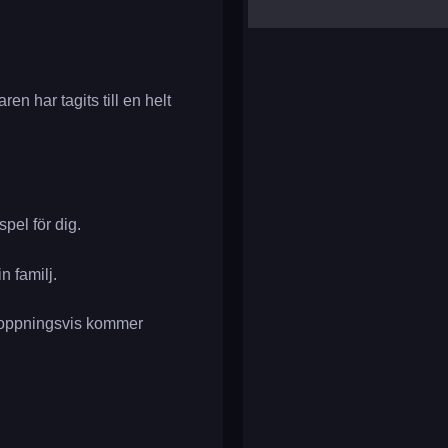
yalla ludo
reversi
klondike solitaire
 har tagits till en helt
pel för dig.
n familj.
rhoppningsvis kommer