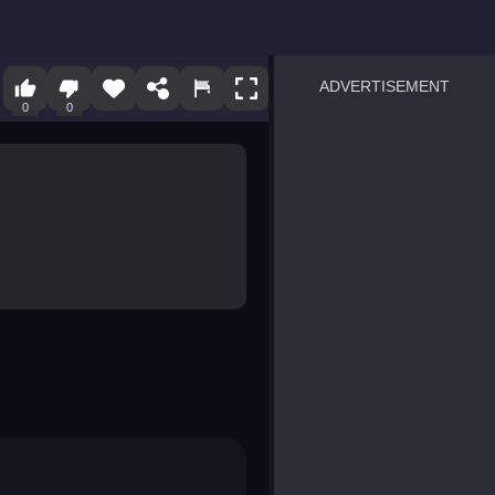
ADVERTISEMENT
0
0
sprunki
Blocky Blast!
smash it
notice the difference
temple run 2
spot the differences
silly sky
pirate heroes sea battles
market sort
super match find all pairs
roper
sausage flip
save the fish
zombie hunter survival
shape shifting race
nuts and bolts screw puzzl
8 ball billiards classic
ball racing 3d
block puzzle adventure
blumgi slime
breakoid
bricks breaker
bubble pop! puzzle game 
conquer us
uard
zombie plague
craft conflict
tampede
basket blitz
triple goods sort
bubble fall
tower bubble
pop jewels
pop the towers
candy pop blast
tiles hop
smash colors
dancing road
master chess