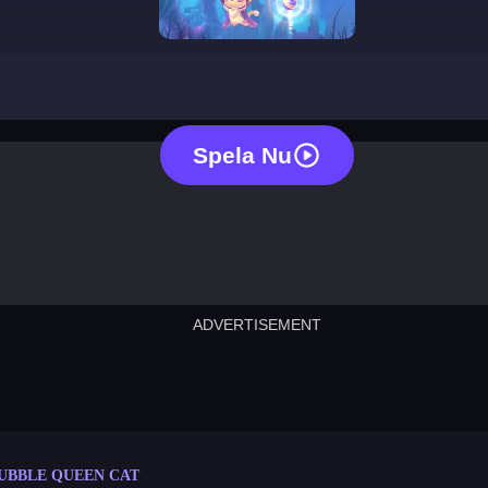
bubble queen cat
Spela Nu
ADVERTISEMENT
cut the rope
neon tower
crown g
lict
subway surfers
rabbit samurai
rodeo s
UBBLE QUEEN CAT