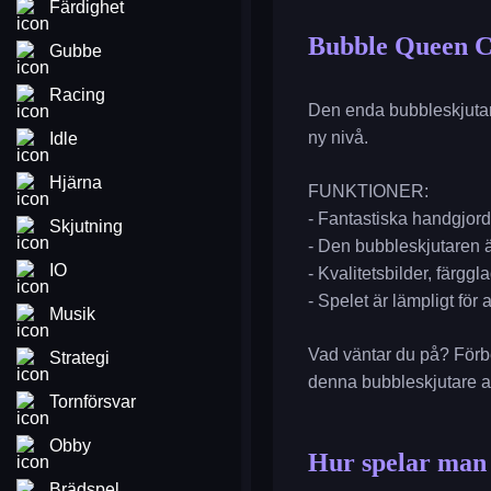
Färdighet
Bubble Queen C
Gubbe
Racing
Den enda bubbleskjutare
ny nivå.
Idle
Hjärna
FUNKTIONER:
- Fantastiska handgjord
Skjutning
- Den bubbleskjutaren ä
IO
- Kvalitetsbilder, färggl
- Spelet är lämpligt för
Musik
Vad väntar du på? Förb
Strategi
denna bubbleskjutare at
Tornförsvar
Obby
Hur spelar man
Brädspel