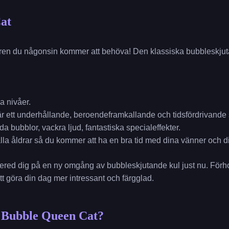
at
n du någonsin kommer att behöva! Den klassiska bubbleskjutaren
a nivåer.
r ett underhållande, beroendeframkallande och tidsfördrivande s
ada bubblor, vackra ljud, fantastiska specialeffekter.
 alla åldrar så du kommer att ha en bra tid med dina vänner och di
ered dig på en ny omgång av bubbleskjutande kul just nu. Fö
t göra din dag mer intressant och färgglad.
 Bubble Queen Cat?