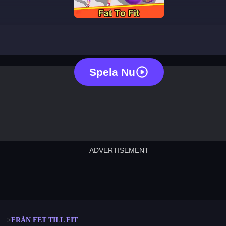
fat to fit
Spela Nu
ADVERTISEMENT
cut the rope
neon tower
crown g
lict
subway surfers
rabbit samurai
rodeo s
FRÅN FET TILL FIT