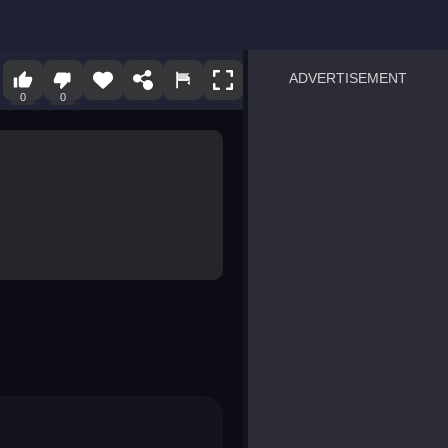
ADVERTISEMENT
0
0
sprunki
Blocky Blast!
smash it
notice the difference
temple run 2
spot the differences
silly sky
pirate heroes sea battles
market sort
super match find all pairs
roper
sausage flip
save the fish
zombie hunter survival
shape shifting race
nuts and bolts screw puzzl
8 ball billiards classic
ball racing 3d
block puzzle adventure
blumgi slime
breakoid
bricks breaker
bubble pop! puzzle game 
conquer us
uard
zombie plague
craft conflict
tampede
basket blitz
triple goods sort
bubble fall
tower bubble
pop jewels
pop the towers
candy pop blast
tiles hop
smash colors
dancing road
master chess