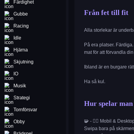
Färdighet
Från fet till fit
Gubbe
Racing
Alla storlekar är underb
Idle
På era platser. Färdig
Hjärna
mat för att förvandla din
Skjutning
Ibland är en burgare rä
IO
Ha så kul.
Musik
Strategi
Hur spelar man F
Tornförsvar
🧩 - 🏃‍♂️ Mobil & Deskto
Obby
Swipa bara på skärmen f
Brädspel