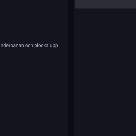
yalla ludo
reversi
klondike solitaire
 hinderbanan och plocka upp