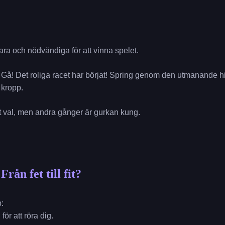
ara och nödvändiga för att vinna spelet.
a. Gå! Det roliga racet har börjat! Spring genom den utmanande
 kropp.
tt val, men andra gånger är gurkan kung.
rån fet till fit?
p:
ör att röra dig.