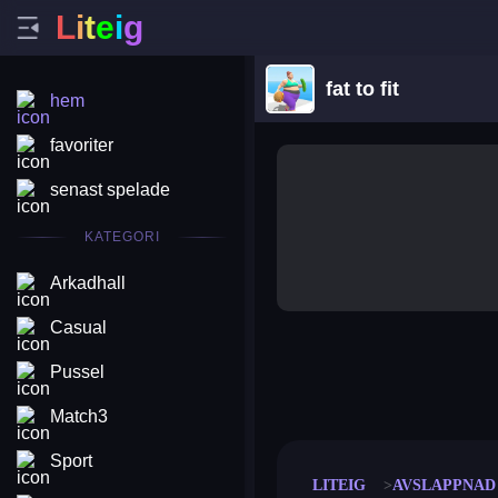
L
i
t
e
i
g
fat to fit
hem
favoriter
senast spelade
KATEGORI
Arkadhall
Casual
Pussel
merge coin
fat to fit
stack defence
craft conf
Match3
Sport
LITEIG
AVSLAPPNAD