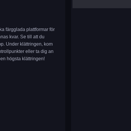
yalla ludo
reversi
klondike solitaire
ka färgglada plattformar för
as kvar. Se till att du
upp. Under klättringen, kom
rollpunkter eller ta dig an
n högsta klättringen!