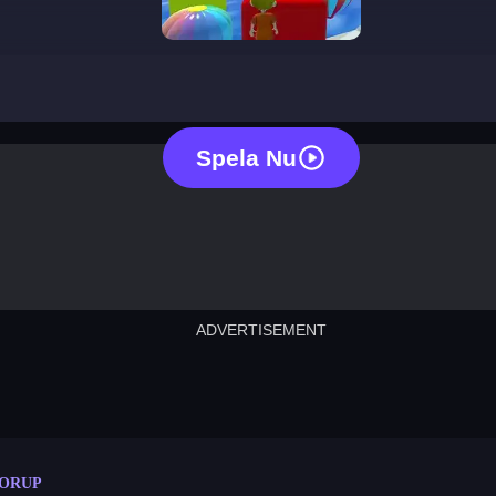
colorup
Spela Nu
ADVERTISEMENT
cut the rope
neon tower
crown g
lict
subway surfers
rabbit samurai
rodeo s
ORUP