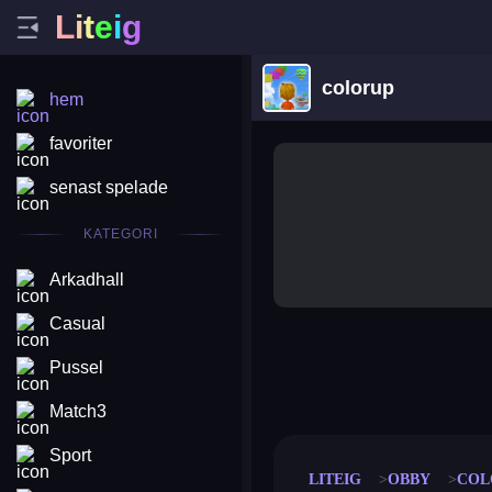
L
i
t
e
i
g
colorup
hem
favoriter
senast spelade
KATEGORI
Arkadhall
Casual
Pussel
merge coin
fat to fit
stack defence
craft conf
Match3
Sport
LITEIG
OBBY
COL