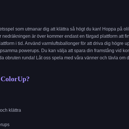
etsspel som utmanar dig att klättra så högt du kan! Hoppa på oli
r nedräkningen är över kommer endast en färgad plattform att finn
plattform i tid. Använd varmluftsballonger för att driva dig högre 
älpsamma powerups. Du kan välja att spara din framstång vid kont
 obruten runda! Låt oss spela med våra vänner och tävla om de
 ColorUp?
och klättra
erups