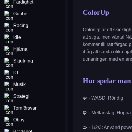
Färdighet
ColorUp
Gubbe
Racing
ColorUp är ett skickligh
att stiga, men vänta! Nä
Idle
kommer till rätt färgad 
Hjärna
ihåg att samla olika hj
utmaningen med en enda
Skjutning
IO
Hur spelar man
Musik
Strategi
🧩 - WASD: Rör dig
Tornförsvar
🧩 - Mellanslag: Hoppa 
Obby
🧩 - 1/2/3: Använd pow
Brädspel