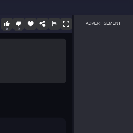
ADVERTISEMENT
0
0
sprunki
Blocky Blast!
smash it
notice the difference
temple run 2
spot the differences
silly sky
pirate heroes sea battles
market sort
super match find all pairs
roper
sausage flip
save the fish
zombie hunter survival
shape shifting race
nuts and bolts screw puzzl
8 ball billiards classic
ball racing 3d
block puzzle adventure
blumgi slime
breakoid
bricks breaker
bubble pop! puzzle game 
conquer us
uard
zombie plague
craft conflict
tampede
basket blitz
triple goods sort
bubble fall
tower bubble
pop jewels
pop the towers
candy pop blast
tiles hop
smash colors
dancing road
master chess