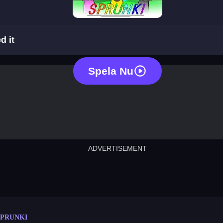
sprunki but i ruined it
d it
Spela Nu
ADVERTISEMENT
cut the rope
neon tower
crown g
lict
subway surfers
rabbit samurai
rodeo s
SPRUNKI