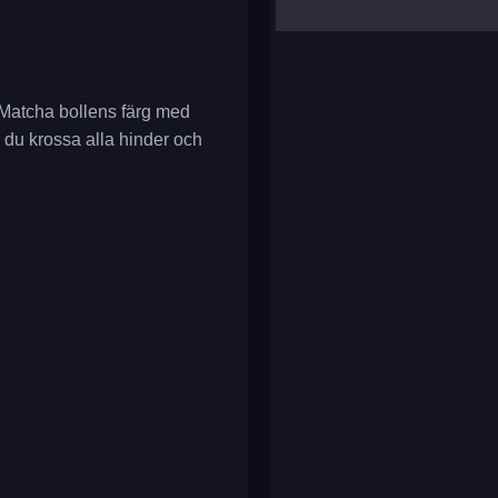
yalla ludo
reversi
klondike solitaire
 Matcha bollens färg med
n du krossa alla hinder och