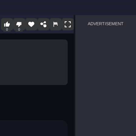
ADVERTISEMENT
0
0
sprunki
Blocky Blast!
smash it
notice the difference
temple run 2
spot the differences
silly sky
pirate heroes sea battles
market sort
super match find all pairs
roper
sausage flip
save the fish
zombie hunter survival
shape shifting race
nuts and bolts screw puzzl
8 ball billiards classic
ball racing 3d
block puzzle adventure
blumgi slime
breakoid
bricks breaker
bubble pop! puzzle game 
conquer us
uard
zombie plague
craft conflict
tampede
basket blitz
triple goods sort
bubble fall
tower bubble
pop jewels
pop the towers
candy pop blast
tiles hop
smash colors
dancing road
master chess