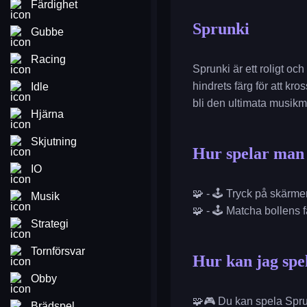
Färdighet
Sprunki
Gubbe
Racing
Sprunki är ett roligt o
hindrets färg för att kr
Idle
bli den ultimata musik
Hjärna
Skjutning
Hur spelar man
IO
🧩 - 🕹️ Tryck på skärm
Musik
🧩 - 🕹️ Matcha bollens f
Strategi
Tornförsvar
Hur kan jag spe
Obby
🧩🎮 Du kan spela Sprun
Brädspel