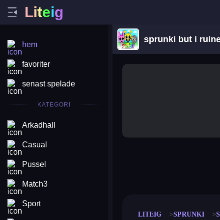
L
i
t
e
i
g
sprunki but i ruine
hem
favoriter
senast spelade
KATEGORI
Arkadhall
Casual
Pussel
merge coin
fat to fit
stack defence
craft conf
Match3
Sport
LITEIG
SPRUNKI