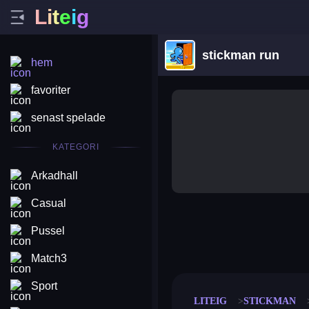
L
i
t
e
i
g
stickman run
hem
favoriter
senast spelade
KATEGORI
Arkadhall
Casual
Pussel
merge coin
fat to fit
stack defence
craft conf
Match3
Sport
LITEIG
STICKMAN