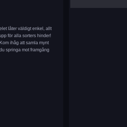
yalla ludo
reversi
klondike solitaire
et låter väldigt enkel, allt
pp för alla sorters hinder!
 Kom ihåg att samla mynt
an du springa mot framgång