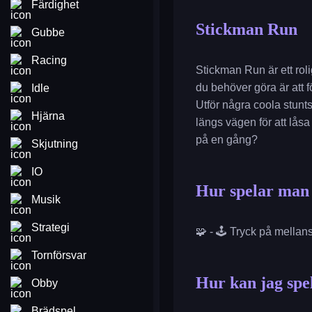
Färdighet
Stickman Run
Gubbe
Racing
Stickman Run är ett rolig
du behöver göra är att f
Idle
Utför några coola stunt
Hjärna
längs vägen för att låsa
på en gång?
Skjutning
IO
Hur spelar man
Musik
Strategi
🧩 - 🕹️ Tryck på mellan
Tornförsvar
Hur kan jag spe
Obby
Brädspel