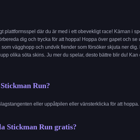
t plattformsspel där du är med i ett obevekligt race! Kärnan i spel
örbereda dig och trycka för att hoppa! Hoppa över gapet och se u
s som vägghopp och undvik fiender som försöker skjuta ner dig.
 upp olika söta skins. Ju mer du spelar, desto bättre blir du! K
 Stickman Run?
slagstangenten eller uppåtpilen eller vänsterklicka för att hoppa.
la Stickman Run gratis?