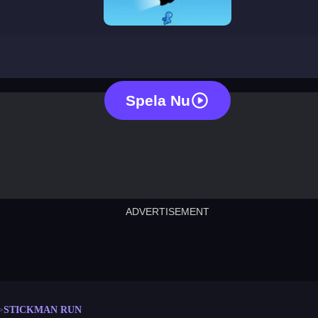
stickman run
Spela Nu
ADVERTISEMENT
cut the rope
neon tower
crown g
lict
subway surfers
rabbit samurai
rodeo s
STICKMAN RUN