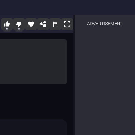
ADVERTISEMENT
0
0
sprunki
Blocky Blast!
smash it
notice the difference
temple run 2
spot the differences
silly sky
pirate heroes sea battles
market sort
super match find all pairs
roper
sausage flip
save the fish
zombie hunter survival
shape shifting race
nuts and bolts screw puzzl
8 ball billiards classic
ball racing 3d
block puzzle adventure
blumgi slime
breakoid
bricks breaker
bubble pop! puzzle game 
conquer us
uard
zombie plague
craft conflict
tampede
basket blitz
triple goods sort
bubble fall
tower bubble
pop jewels
pop the towers
candy pop blast
tiles hop
smash colors
dancing road
master chess