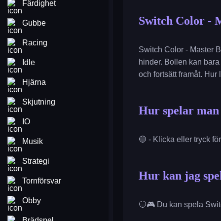
Färdighet
Switch Color - 
Gubbe
Racing
Switch Color - Master B
hinder. Bollen kan bara
Idle
och fortsätt framåt. Hu
Hjärna
Skjutning
Hur spelar man 
IO
🔵 - Klicka eller tryck fö
Musik
Strategi
Hur kan jag spel
Tornförsvar
Obby
🔵🎮 Du kan spela Switch
Brädspel