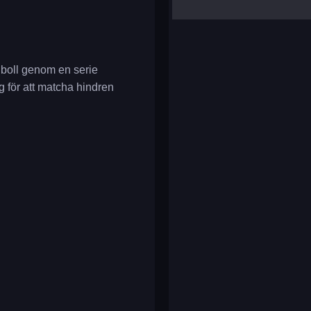
yalla ludo
reversi
klondike solitaire
 boll genom en serie
 för att matcha hindren