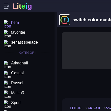
L
i
t
e
i
g
switch color maste
hem
favoriter
senast spelade
KATEGORI
Arkadhall
Casual
Pussel
merge coin
fat to fit
stack defence
craft conf
Match3
Sport
LITEIG
ARKAD
SW