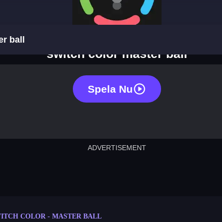
r ball
switch color master ball
Spela Nu
ADVERTISEMENT
cut the rope
neon tower
crown g
lict
subway surfers
rabbit samurai
rodeo s
ITCH COLOR - MASTER BALL