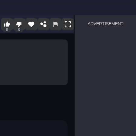
ADVERTISEMENT
0
0
sprunki
Blocky Blast!
smash it
notice the difference
temple run 2
spot the differences
silly sky
pirate heroes sea battles
market sort
super match find all pairs
roper
sausage flip
save the fish
zombie hunter survival
shape shifting race
nuts and bolts screw puzzl
8 ball billiards classic
ball racing 3d
block puzzle adventure
blumgi slime
breakoid
bricks breaker
bubble pop! puzzle game 
conquer us
uard
zombie plague
craft conflict
tampede
basket blitz
triple goods sort
bubble fall
tower bubble
pop jewels
pop the towers
candy pop blast
tiles hop
smash colors
dancing road
master chess