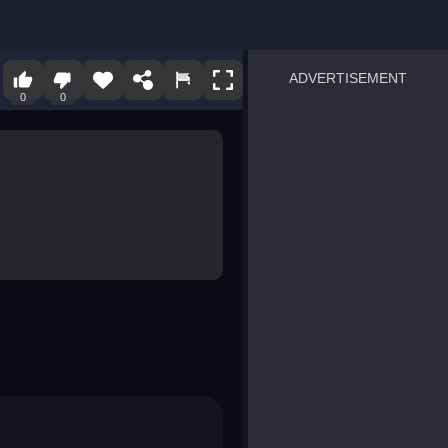
ADVERTISEMENT
0
0
sprunki
Blocky Blast!
smash it
notice the difference
temple run 2
spot the differences
silly sky
pirate heroes sea battles
market sort
super match find all pairs
roper
sausage flip
save the fish
zombie hunter survival
shape shifting race
nuts and bolts screw puzzl
8 ball billiards classic
ball racing 3d
block puzzle adventure
blumgi slime
breakoid
bricks breaker
bubble pop! puzzle game 
conquer us
uard
zombie plague
craft conflict
tampede
basket blitz
triple goods sort
bubble fall
tower bubble
pop jewels
pop the towers
candy pop blast
tiles hop
smash colors
dancing road
master chess