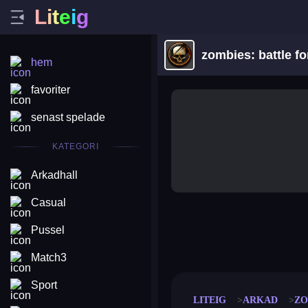
L
i
t
e
i
g
zombies: battle fo
hem
favoriter
senast spelade
KATEGORI
Arkadhall
Casual
Pussel
merge coin
fat to fit
stack defence
craft conf
Match3
Sport
LITEIG
ARKAD
ZO