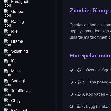
Färdighet
Zombie: Kamp f
Gubbe
Racing
Överlev en ändlös storm
upp nya områden, köp v
Idle
uthärda mardrömmen och
Hjärna
Skjutning
Hur spelar man
IO
🧩 - 🕹️ 1. Överlev våg
Musik
Strategi
🧩 - 🕹️ 2. Tjäna poäng 
Tornförsvar
🧩 - 🕹️ 3. Köp vapen –
Obby
🧩 - 🕹️ 4. Bygg barrika
Brädspel