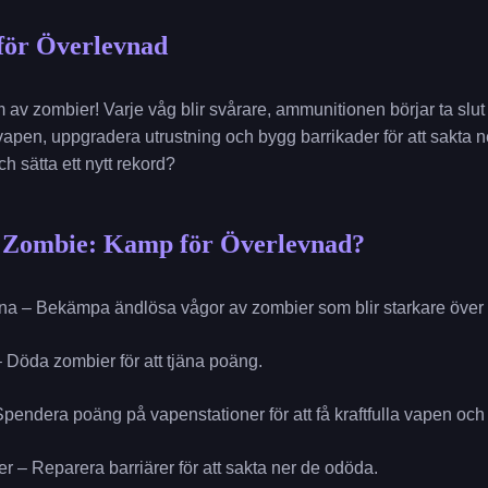
ör Överlevnad
 av zombier! Varje våg blir svårare, ammunitionen börjar ta slu
apen, uppgradera utrustning och bygg barrikader för att sakta 
 sätta ett nytt rekord?
 Zombie: Kamp för Överlevnad?
orna – Bekämpa ändlösa vågor av zombier som blir starkare över t
– Döda zombier för att tjäna poäng.
 Spendera poäng på vapenstationer för att få kraftfulla vapen oc
der – Reparera barriärer för att sakta ner de odöda.