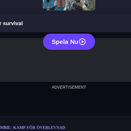
zombies: battle for survival
r survival
Spela Nu
ADVERTISEMENT
cut the rope
neon tower
crown g
lict
subway surfers
rabbit samurai
rodeo s
MBIE: KAMP FÖR ÖVERLEVNAD