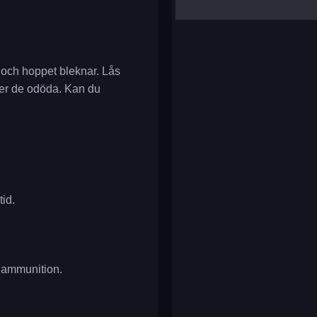
yalla ludo
reversi
klondike solitaire
t och hoppet bleknar. Lås
ner de odöda. Kan du
id.
h ammunition.