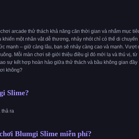
ò chơi arcade thử thách khả năng căn thời gian và nhắm mục ti
u khiển một nhân vật dễ thương, nhảy nhót chỉ có thể di chuyển
sức mạnh – giữ càng lâu, bạn sẽ nhảy càng cao và mạnh. Vượt
ông. Mỗi màn chơi sẽ giới thiệu điều gì đó mới lạ và thú vị, 
cao sự kết hợp hoàn hảo giữa thử thách và bầu không gian đầy
hơi không?
gi Slime?
 thả ra
chơi Blumgi Slime miễn phí?