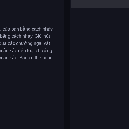
yalla ludo
reversi
klondike solitaire
êu của bạn bằng cách nhảy
 bằng cách nhảy. Giữ nút
 qua các chướng ngại vật
từ màu sắc đến loại chướng
 màu sắc. Bạn có thể hoàn