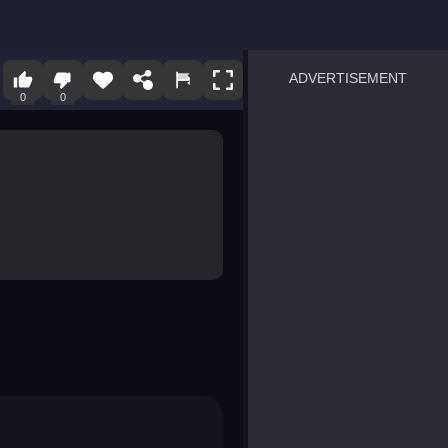
ADVERTISEMENT
0
0
sprunki
Blocky Blast!
smash it
notice the difference
temple run 2
spot the differences
silly sky
pirate heroes sea battles
market sort
super match find all pairs
roper
sausage flip
save the fish
zombie hunter survival
shape shifting race
nuts and bolts screw puzzl
8 ball billiards classic
ball racing 3d
block puzzle adventure
blumgi slime
breakoid
bricks breaker
bubble pop! puzzle game 
conquer us
uard
zombie plague
craft conflict
tampede
basket blitz
triple goods sort
bubble fall
tower bubble
pop jewels
pop the towers
candy pop blast
tiles hop
smash colors
dancing road
master chess