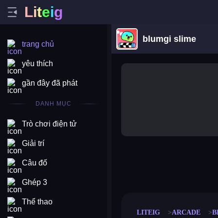
L
i
t
e
i
g
blumgi slime
trang chủ
yêu thích
gần đây đã phát
DANH MỤC
Trò chơi điện tử
Giải trí
Câu đố
merge coin
fat to fit
stack defence
craft conf
Ghép 3
Thể thao
LITEIG
ARCADE
B