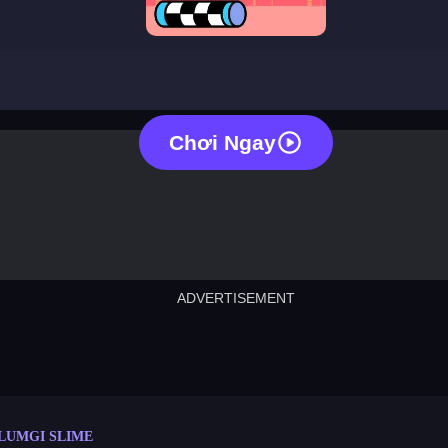
blumgi slime
Chơi Ngay
ADVERTISEMENT
cut the rope
neon tower
crown g
lict
subway surfers
rabbit samurai
rodeo s
LUMGI SLIME