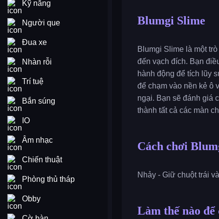
Kỹ năng
Blumgi Slime
Người que
Đua xe
Blumgi Slime là một tr
đến vạch đích. Bạn điề
Nhàn rỗi
hành động để tích lũy 
Trí tuệ
để chạm vào nền kẻ ô vu
ngại. Bạn sẽ đánh giá 
Bắn súng
thành tất cả các màn c
IO
Âm nhạc
Cách chơi Blum
Chiến thuật
Nhảy - Giữ chuột trái và
Phòng thủ tháp
Obby
Làm thế nào để 
Cờ bàn