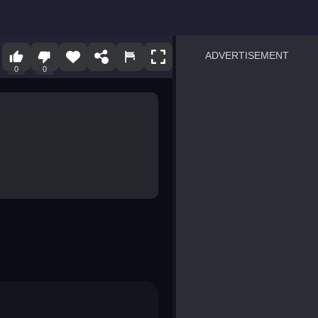
ADVERTISEMENT
0
0
sprunki
Blocky Blast!
smash it
notice the difference
temple run 2
spot the differences
silly sky
pirate heroes sea battles
market sort
super match find all pairs
roper
sausage flip
save the fish
zombie hunter survival
shape shifting race
nuts and bolts screw puzzl
8 ball billiards classic
ball racing 3d
block puzzle adventure
blumgi slime
breakoid
bricks breaker
bubble pop! puzzle game 
conquer us
uard
zombie plague
craft conflict
tampede
basket blitz
triple goods sort
bubble fall
tower bubble
pop jewels
pop the towers
candy pop blast
tiles hop
smash colors
dancing road
master chess