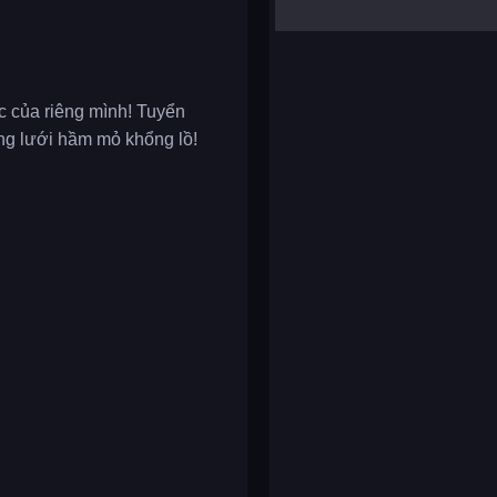
yalla ludo
reversi
klondike solitaire
c của riêng mình! Tuyển
ng lưới hầm mỏ khổng lồ!
?