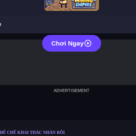
idle mining empire
e
Chơi Ngay
ADVERTISEMENT
cut the rope
neon tower
crown g
lict
subway surfers
rabbit samurai
rodeo s
ĐẾ CHẾ KHAI THÁC NHÀN RỖI