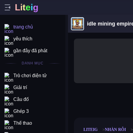
L
i
t
e
i
g
idle mining empir
trang chủ
yêu thích
gần đây đã phát
DANH MỤC
Trò chơi điện tử
Giải trí
Câu đố
merge coin
fat to fit
stack defence
craft conf
Ghép 3
Thể thao
LITEIG
NHÀN RỖI