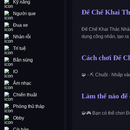
Kỹ năng
Đế Chế Khai Th
Người que
Đua xe
Đế Chế Khai Thác Nhàn 
dụng công nhân, tạo ra
Nhàn rỗi
Trí tuệ
Cách chơi Đế C
Bắn súng
IO
🧩 - ⛏️ Chuột - Nhấp và
Âm nhạc
Chiến thuật
Làm thế nào để
Phòng thủ tháp
🧩🎮 Bạn có thể chơi Đ
Obby
Cờ bàn